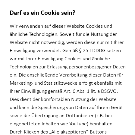
Darf es ein Cookie sein?
Wir verwenden auf dieser Website Cookies und
ähnliche Technologien. Soweit für die Nutzung der
Website nicht notwendig, werden diese nur mit Ihrer
Wissenswertes
Finanzberatung
Service
Karriere-Infos
Einwilligung verwendet. Gemäß § 25 TDDDG setzen
wir mit Ihrer Einwilligung Cookies und ähnliche
Über mich
Ganzheitliche Beratung
Schadenabwicklung
Karrierechancen
Technologien zur Erfassung personenbezogener Daten
Über HORBACH
Altersvorsorge
Kundenportal
Initiativbewerbung
ein. Die anschließende Verarbeitung dieser Daten für
Marketing- und Statistikzwecke erfolgt ebenfalls mit
Kapitalanlage Immobilien
Ihrer Einwilligung gemäß Art. 6 Abs. 1 lit. a DSGVO.
Private Krankenvorsorge
Dies dient der komfortablen Nutzung der Website
und kann die Speicherung von Daten auf Ihrem Gerät
Einkommenssicherung
sowie die Übertragung an Drittanbieter (z.B. bei
Sach- und Vermögenssicherung
eingebetteten Inhalten wie YouTube) beinhalten.
Durch Klicken des „Alle akzeptieren“-Buttons
Expat