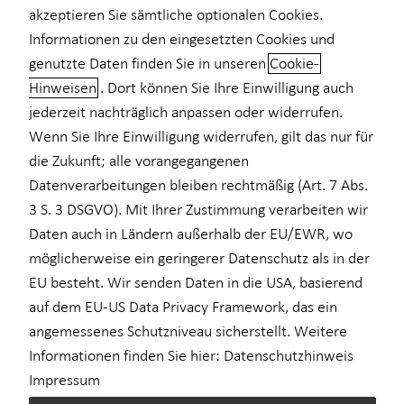
akzeptieren Sie sämtliche optionalen Cookies.
Informationen zu den eingesetzten Cookies und
genutzte Daten finden Sie in unseren
Cookie-
Hinweisen
. Dort können Sie Ihre Einwilligung auch
Maßgeschneiderter
jederzeit nachträglich anpassen oder widerrufen.
Versicherungsschutz mit der
Wenn Sie Ihre Einwilligung widerrufen, gilt das nur für
privaten Krankenversicherung
die Zukunft; alle vorangegangenen
Datenverarbeitungen bleiben rechtmäßig (Art. 7 Abs.
Mit einer privaten Krankenversicherung (PKV) können Sie sich
3 S. 3 DSGVO). Mit Ihrer Zustimmung verarbeiten wir
sehr gut absichern und so im Falle einer Erkrankung auf die
Daten auch in Ländern außerhalb der EU/EWR, wo
optimale medizinische Versorgung setzen. Privatversicherte
möglicherweise ein geringerer Datenschutz als in der
profitieren von einem größeren Leistungskatalog und weiteren
EU besteht. Wir senden Daten in die USA, basierend
Vorteilen. Durch ein breit gefächertes Tarifangebot kann ein
auf dem EU-US Data Privacy Framework, das ein
ganz nach den individuellen Bedürfnissen und finanziellen
angemessenes Schutzniveau sicherstellt. Weitere
Verhältnissen ausgerichteter Versicherungsschutz ausgewählt
Informationen finden Sie hier:
Datenschutzhinweis
werden.
Impressum