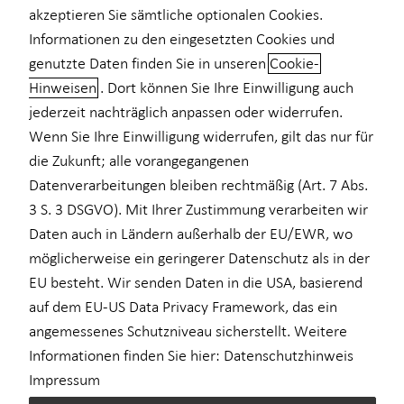
akzeptieren Sie sämtliche optionalen Cookies.
Informationen zu den eingesetzten Cookies und
genutzte Daten finden Sie in unseren
Cookie-
Hinweisen
. Dort können Sie Ihre Einwilligung auch
Schnelle und einfache Hilfe im
jederzeit nachträglich anpassen oder widerrufen.
Schadensfall
Wenn Sie Ihre Einwilligung widerrufen, gilt das nur für
die Zukunft; alle vorangegangenen
Schließlich ist etwas passiert. Und als ob das nicht schon genug
Datenverarbeitungen bleiben rechtmäßig (Art. 7 Abs.
Ärgernis bedeutet, folgt daraufhin die oftmals zeitintensive
3 S. 3 DSGVO). Mit Ihrer Zustimmung verarbeiten wir
Kommunikation mit der Versicherung. Mit unserem
Daten auch in Ländern außerhalb der EU/EWR, wo
Schadensmanagement läuft es jetzt anders!
möglicherweise ein geringerer Datenschutz als in der
Denn wir bieten Ihnen:
EU besteht. Wir senden Daten in die USA, basierend
auf dem EU-US Data Privacy Framework, das ein
Einen digitalen Service, der Ihnen täglich rund um die Uhr
angemessenes Schutzniveau sicherstellt. Weitere
zur Verfügung steht.
Informationen finden Sie hier:
Datenschutzhinweis
Eine schnelle und unkomplizierte Hilfe.
Unsere zuverlässige Unterstützung – von der
Impressum
Schadensaufnahme bis zum Schadensabschluss.