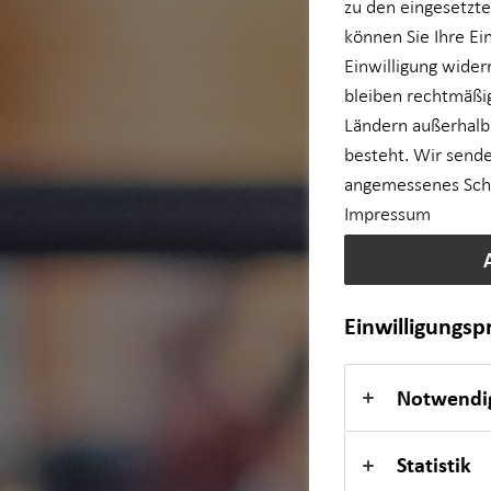
zu den eingesetzte
können Sie Ihre Ei
für Unternehmen
Einwilligung wider
bleiben rechtmäßig
Private Krankenvorsorge
Ländern außerhalb
besteht. Wir sende
Einkommenssicherung
angemessenes Schut
Impressum
Kindervorsorge
Sach- und Vermögenssicherung
Einwilligungs
Notwendi
Statistik