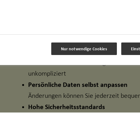
Wichtige Unterlagen wie z.B. Beratung
Versicherungsverträge jederzeit einsehe
Schäden online melden
Melden Sie Schäden digital
Nur notwendige Cookies
Eins
Direkter Kontakt
Stellen Sie mir Terminanfragen oder sen
unkompliziert
Persönliche Daten selbst anpassen
Änderungen können Sie jederzeit bequ
Hohe Sicherheitsstandards
Modernste Sicherheitsmechanismen sorg