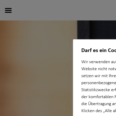
Darf es ein Co
Finanzberatung
Wissenswertes
Service
Karriere-Infos
Wir verwenden auf
Website nicht not
Ganzheitliche Beratung
Über HORBACH
Kundenportal
Karrierechancen
setzen wir mit Ihr
personenbezogener
Videoberatung
Über mich
Schadenabwicklung
Initiativbewerbung
Statistikzwecke erf
der komfortablen 
Altersvorsorge
Interview
die Übertragung an
Klicken des „Alle 
Investment