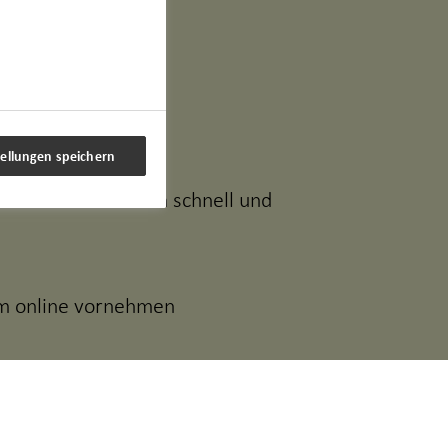
sdokumente oder
n
tellungen speichern
den sie Nachrichten schnell und
em online vornehmen
en für den Schutz Ihrer Daten