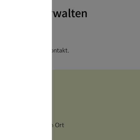
digital verwalten
eit im Blick.
rzeit mit mir in Kontakt.
icherungen an einem Ort
lten