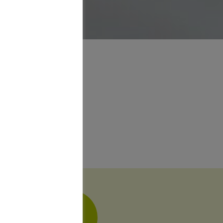
in
delberg
ws