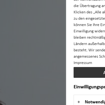
die Übertragung an
Betriebliche Altersvorsorge
Klicken des „Alle 
zu den eingesetzte
Kapitalanlage Immobilien
können Sie Ihre Ei
Einwilligung wider
bleiben rechtmäßig
für Lehrkräfte
Ländern außerhalb
besteht. Wir sende
für Medizinberufe
angemessenes Schut
Impressum
für Unternehmen
Private Krankenvorsorge
Einwilligungs
Einkommenssicherung
Notwendi