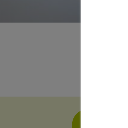
A
in Hei