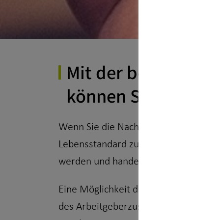
Mit der betrieblich
können Sie die ges
Wenn Sie die Nachrichten verfolgen, 
Lebensstandard zu erhalten. Wenn Sie
werden und handeln.
Eine Möglichkeit dafür ist die betrie
des Arbeitgeberzuschusses in Höhe v