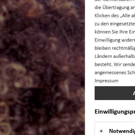
die Übertragung an
Betriebliche Altersvorsorge
Karriere-Podcast
Klicken des „Alle 
zu den eingesetzte
Kapitalanlage Immobilien
können Sie Ihre Ei
Einwilligung wider
bleiben rechtmäßig
für Lehrkräfte
Ländern außerhalb
besteht. Wir sende
für Medizinberufe
angemessenes Schut
Impressum
für Unternehmen
Private Krankenvorsorge
Einwilligungs
Einkommenssicherung
Notwendi