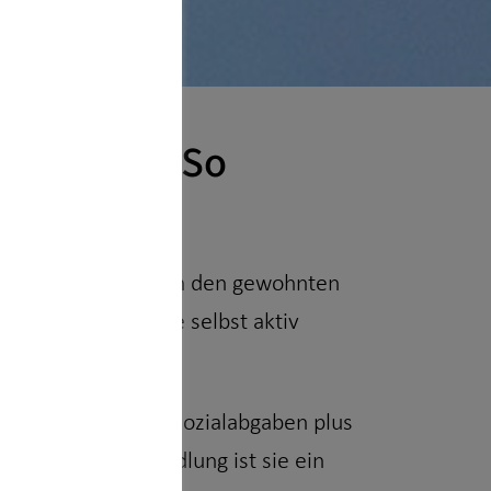
ofitieren: So
ird kaum reichen, um den gewohnten
wollen, müssen Sie selbst aktiv
nsparungen bei den Sozialabgaben plus
ur Entgeltumwandlung ist sie ein