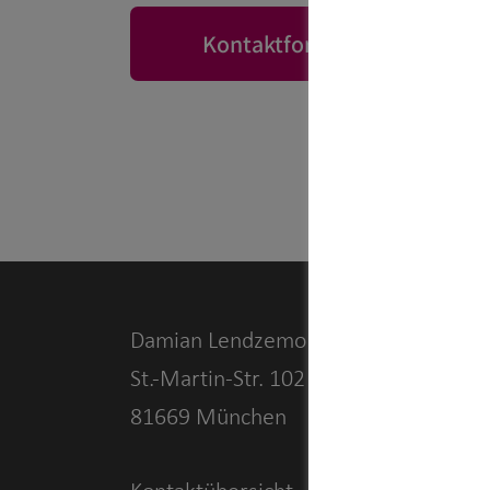
Kontaktformular
Damian Lendzemo
St.-Martin-Str. 102
81669 München