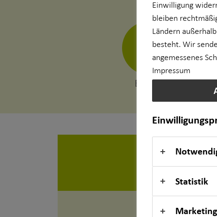
Einwilligung wider
bleiben rechtmäßig
Kapitalanlage Immobilien
Ländern außerhalb
besteht. Wir sende
für Unternehmen
angemessenes Schut
Impressum
Private Krankenvorsorge
E-Mail
Einkommenssicherung
Einwilligungs
Kindervorsorge
Notwendi
Sach- und Vermögenssicherung
Statistik
Expat
Marketing