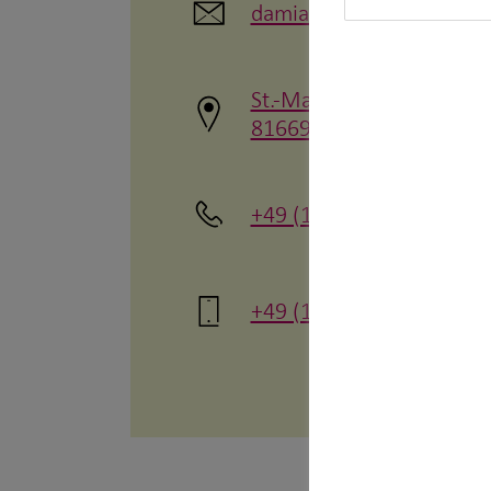
damian.lendzemo@horb
St.-Martin-Str. 102
81669 München
+49 (176) 23612731
+49 (176) 23612731