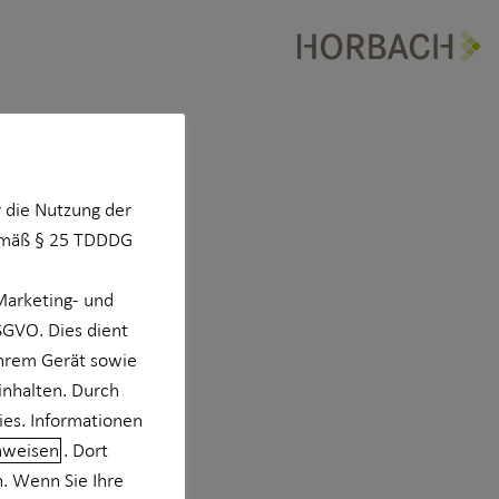
 die Nutzung der
Gemäß § 25 TDDDG
Marketing- und
DSGVO. Dies dient
Ihrem Gerät sowie
r
inhalten. Durch
ies. Informationen
 München
nweisen
. Dort
n. Wenn Sie Ihre