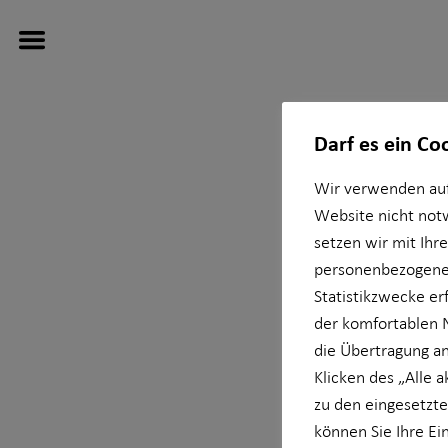
Darf es ein Co
Wir verwenden auf
Wissenswertes
Service
Finanzberatung
Website nicht not
setzen wir mit Ihr
Über mich
Kundenportal
Ganzheitliche Beratung
personenbezogener
Statistikzwecke erf
der komfortablen 
Interview
Schadenabwicklung
Videoberatung
die Übertragung an
Klicken des „Alle 
Über HORBACH
Altersvorsorge
in Mün
zu den eingesetzte
können Sie Ihre Ei
Betriebliche Altersvorsorge