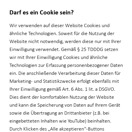
Darf es ein Cookie sein?
Wir verwenden auf dieser Website Cookies und
ähnliche Technologien. Soweit für die Nutzung der
Website nicht notwendig, werden diese nur mit Ihrer
Wissenswertes
Service
Finanzberatung
Karriere
Investment
Einwilligung verwendet. Gemäß § 25 TDDDG setzen
wir mit Ihrer Einwilligung Cookies und ähnliche
Interview
Kundenportal
Ganzheitliche Beratung
Karrierechancen
Überblick
Technologien zur Erfassung personenbezogener Daten
Über HORBACH
Videoberatung
Trainee
Investmentfonds
ein. Die anschließende Verarbeitung dieser Daten für
Marketing- und Statistikzwecke erfolgt ebenfalls mit
Altersvorsorge
Praktikum
Inflationsbegegnung
Ihrer Einwilligung gemäß Art. 6 Abs. 1 lit. a DSGVO.
für Lehrkräfte
Werkstudium
ELTIF & AIF
Dies dient der komfortablen Nutzung der Website
und kann die Speicherung von Daten auf Ihrem Gerät
Kindervorsorge
Karriere-Podcast
sowie die Übertragung an Drittanbieter (z.B. bei
eingebetteten Inhalten wie YouTube) beinhalten.
Durch Klicken des „Alle akzeptieren“-Buttons