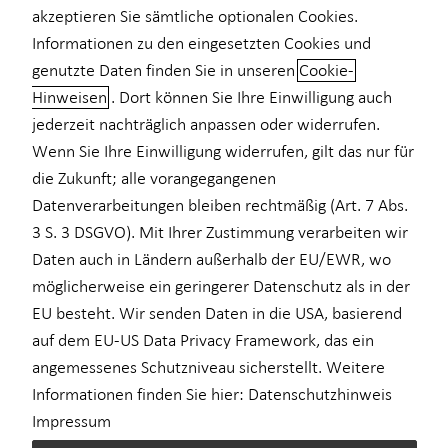
akzeptieren Sie sämtliche optionalen Cookies.
Informationen zu den eingesetzten Cookies und
genutzte Daten finden Sie in unseren
Cookie-
Hinweisen
. Dort können Sie Ihre Einwilligung auch
Vorsorge für Ihr Kind: Der beste
jederzeit nachträglich anpassen oder widerrufen.
Start für eine sichere Zukunft
Wenn Sie Ihre Einwilligung widerrufen, gilt das nur für
die Zukunft; alle vorangegangenen
Als Elternteil möchten Sie Ihrem Kind nicht nur Liebe und
Datenverarbeitungen bleiben rechtmäßig (Art. 7 Abs.
Geborgenheit, sondern auch finanzielle Sicherheit für die Zukunft
3 S. 3 DSGVO). Mit Ihrer Zustimmung verarbeiten wir
bieten. Durch kluge Vorsorge lassen sich Risiken absichern und
Daten auch in Ländern außerhalb der EU/EWR, wo
wertvolle finanzielle Freiräume schaffen.
möglicherweise ein geringerer Datenschutz als in der
EU besteht. Wir senden Daten in die USA, basierend
Schutz vor Risiken: Wichtige Versicherungen
auf dem EU-US Data Privacy Framework, das ein
für Ihr Kind
angemessenes Schutzniveau sicherstellt. Weitere
Haftpflichtversicherung – Schutz vor unerwarteten Schäden
Informationen finden Sie hier:
Datenschutzhinweis
Kinder sind neugierig und aktiv – dabei kann schnell etwas
Impressum
kaputtgehen. Eine private Haftpflichtversicherung schützt vor