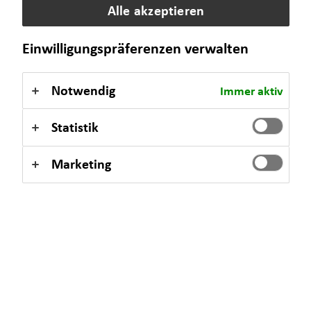
Alle akzeptieren
Einwilligungspräferenzen verwalten
Notwendig
Immer aktiv
Statistik
Marketing
Kapitalanlageimmobilien bieten starke
Vorteile
Sie bauen Ihr Vermögen nicht allein auf, denn es gibt zwei
weitere Beteiligte, die Sie dabei unterstützen: Den Großteil der
monatlichen Kosten zahlt die Mieterin bzw. der Mieter und der
Staat ermöglicht Ihnen Steuervorteile, die Sie bei einer selbst