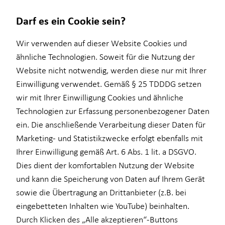
Darf es ein Cookie sein?
Wir verwenden auf dieser Website Cookies und
ähnliche Technologien. Soweit für die Nutzung der
Website nicht notwendig, werden diese nur mit Ihrer
Finanzberatung
Service
Wissenswertes
Karriere-Infos
Einwilligung verwendet. Gemäß § 25 TDDDG setzen
wir mit Ihrer Einwilligung Cookies und ähnliche
Altersvorsorge
Kundenportal
Über mich
Karrierechancen
Technologien zur Erfassung personenbezogener Daten
Baufinanzierung
Interview
ein. Die anschließende Verarbeitung dieser Daten für
Marketing- und Statistikzwecke erfolgt ebenfalls mit
Kapitalanlage Immobilien
Über HORBACH
Ihrer Einwilligung gemäß Art. 6 Abs. 1 lit. a DSGVO.
für Lehrkräfte
Dies dient der komfortablen Nutzung der Website
und kann die Speicherung von Daten auf Ihrem Gerät
für Medizinberufe
sowie die Übertragung an Drittanbieter (z.B. bei
für Unternehmen
eingebetteten Inhalten wie YouTube) beinhalten.
Durch Klicken des „Alle akzeptieren“-Buttons
Sach- und Vermögenssicherung