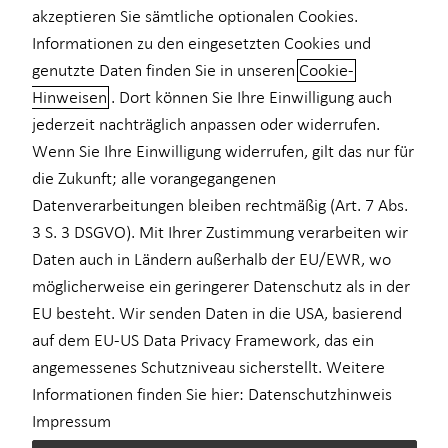
akzeptieren Sie sämtliche optionalen Cookies.
Informationen zu den eingesetzten Cookies und
genutzte Daten finden Sie in unseren
Cookie-
Hinweisen
. Dort können Sie Ihre Einwilligung auch
Vermögensaufbau mit Immobilien
jederzeit nachträglich anpassen oder widerrufen.
zum Vermieten
Wenn Sie Ihre Einwilligung widerrufen, gilt das nur für
die Zukunft; alle vorangegangenen
Sie sind auf der Suche nach einer Anlagemöglichkeit, die auch in
Datenverarbeitungen bleiben rechtmäßig (Art. 7 Abs.
turbulenten Zeiten Rendite bringen kann? Dann könnte die
3 S. 3 DSGVO). Mit Ihrer Zustimmung verarbeiten wir
Investition in Immobilien genau das Richtige für Sie sein.
Daten auch in Ländern außerhalb der EU/EWR, wo
Kapitalanlageimmobilien bieten nicht nur die Aussicht auf
möglicherweise ein geringerer Datenschutz als in der
langfristige Rendite durch Mieteinnahmen und positive
Wertentwicklung, sondern erfüllen auch den Wunsch nach
EU besteht. Wir senden Daten in die USA, basierend
Sicherheit und Stabilität in einem volatilen Marktumfeld. Auch
auf dem EU-US Data Privacy Framework, das ein
bei höheren Kreditzinsen für die Kaufpreise kann es sich
angemessenes Schutzniveau sicherstellt. Weitere
rentieren, in einen stabilen Sachwert zu investieren.
Informationen finden Sie hier:
Datenschutzhinweis
Kapitalanlageimmobilien sind eine strategische Investition in
Impressum
Ihre finanzielle Zukunft.