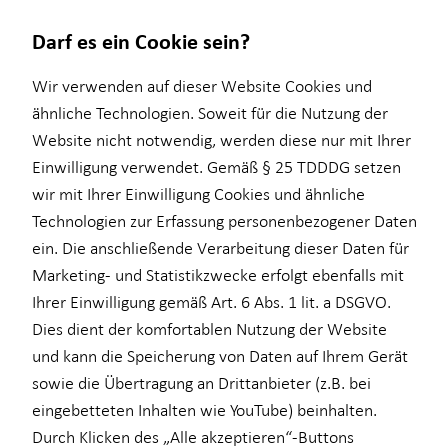
Darf es ein Cookie sein?
Wir verwenden auf dieser Website Cookies und
ähnliche Technologien. Soweit für die Nutzung der
Website nicht notwendig, werden diese nur mit Ihrer
Wissenswertes
Finanzberatung
Investment
Gewerbliche Versicherungen
Service
Karriere-Infos
Einwilligung verwendet. Gemäß § 25 TDDDG setzen
wir mit Ihrer Einwilligung Cookies und ähnliche
Über HORBACH
Ganzheitliche Beratung
Überblick
Überblick
Kundenportal
Karrierechancen
Technologien zur Erfassung personenbezogener Daten
Altersvorsorge
Investmentfonds
Betriebshaftpflichtversicherung
Schadenabwicklung
Initiativbewerbung
ein. Die anschließende Verarbeitung dieser Daten für
Marketing- und Statistikzwecke erfolgt ebenfalls mit
Baufinanzierung
Inflationsbegegnung
Geschäftsinhaltsversicherung
Ihrer Einwilligung gemäß Art. 6 Abs. 1 lit. a DSGVO.
Betriebliche Altersvorsorge
ELTIF & AIF
Rechtsschutzversicherung
Dies dient der komfortablen Nutzung der Website
und kann die Speicherung von Daten auf Ihrem Gerät
Kapitalanlage Immobilien
Cyberversicherung
sowie die Übertragung an Drittanbieter (z.B. bei
für Unternehmen
D&O Versicherung
eingebetteten Inhalten wie YouTube) beinhalten.
Durch Klicken des „Alle akzeptieren“-Buttons
Private Krankenvorsorge