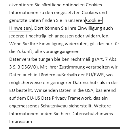
akzeptieren Sie sämtliche optionalen Cookies.
Einkommenssicherung
Informationen zu den eingesetzten Cookies und
genutzte Daten finden Sie in unseren
Cookie-
Hinweisen
. Dort können Sie Ihre Einwilligung auch
Sichern Sie Ihr Unternehmen mit
jederzeit nachträglich anpassen oder widerrufen.
der passenden
Wenn Sie Ihre Einwilligung widerrufen, gilt das nur für
Betriebshaftpflichtversicherung
die Zukunft; alle vorangegangenen
Datenverarbeitungen bleiben rechtmäßig (Art. 7 Abs.
Ob als Unternehmerin, Unternehmer oder auch freiberuflich
3 S. 3 DSGVO). Mit Ihrer Zustimmung verarbeiten wir
tätige Person: Sie sind in Ihrem Tagesgeschäft häufig
Daten auch in Ländern außerhalb der EU/EWR, wo
verschiedenen Risiken ausgesetzt. Eine passende
möglicherweise ein geringerer Datenschutz als in der
Betriebshaftpflichtversicherung kann Sie vor finanziellen Folgen
EU besteht. Wir senden Daten in die USA, basierend
aufgrund von Schadensersatzforderungen durch Dritte schützen.
auf dem EU-US Data Privacy Framework, das ein
angemessenes Schutzniveau sicherstellt. Weitere
Darum ist eine Betriebshaftpflicht sinnvoll
Informationen finden Sie hier:
Datenschutzhinweis
Impressum
Die Betriebshaftpflichtversicherung kann den Ausgleich von
Schäden übernehmen, die Dritten – also betriebsfremden