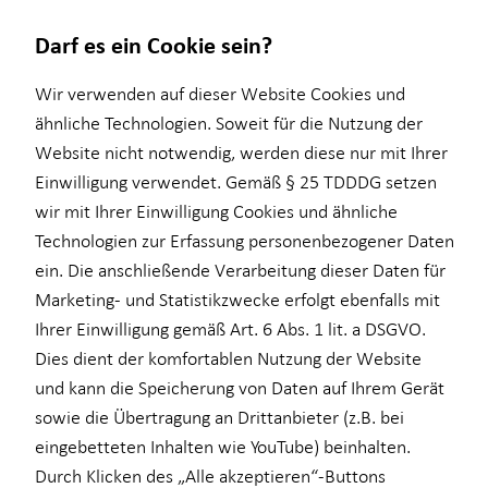
Darf es ein Cookie sein?
Impressum
Wir verwenden auf dieser Website Cookies und
ähnliche Technologien. Soweit für die Nutzung der
Website nicht notwendig, werden diese nur mit Ihrer
Hendrik Johannsen
Wissenswertes
Einwilligung verwendet. Gemäß § 25 TDDDG setzen
wir mit Ihrer Einwilligung Cookies und ähnliche
Über mich
Selbstständiger Vertriebspartner für die Horbach
Technologien zur Erfassung personenbezogener Daten
Interview
Wirtschaftsberatung GmbH
ein. Die anschließende Verarbeitung dieser Daten für
Curiestraße 4
Marketing- und Statistikzwecke erfolgt ebenfalls mit
Über HORBACH
70563 Stuttgart
Ihrer Einwilligung gemäß Art. 6 Abs. 1 lit. a DSGVO.
Mobil: +49 (151) 70018249
Dies dient der komfortablen Nutzung der Website
E-Mail:
hendrik.johannsen@horbach.de
und kann die Speicherung von Daten auf Ihrem Gerät
sowie die Übertragung an Drittanbieter (z.B. bei
Verantwortlicher im Sinne des § 18 Abs. 2
eingebetteten Inhalten wie YouTube) beinhalten.
MstV
Durch Klicken des „Alle akzeptieren“-Buttons