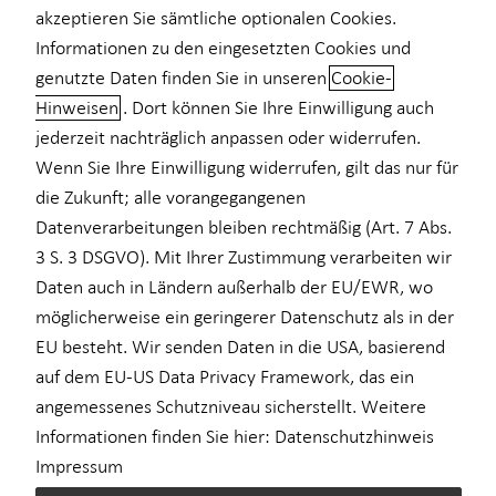
akzeptieren Sie sämtliche optionalen Cookies.
Informationen zu den eingesetzten Cookies und
Hendrik Johannsen
genutzte Daten finden Sie in unseren
Cookie-
Curiestraße 4
Hinweisen
. Dort können Sie Ihre Einwilligung auch
70563 Stuttgart
jederzeit nachträglich anpassen oder widerrufen.
Erlaubnis nach § 34d GewO​
Wenn Sie Ihre Einwilligung widerrufen, gilt das nur für
die Zukunft; alle vorangegangenen
Datenverarbeitungen bleiben rechtmäßig (Art. 7 Abs.
Aufsichtsbehörde:
3 S. 3 DSGVO). Mit Ihrer Zustimmung verarbeiten wir
Industrie- und Handelskammer (IHK) Region Stuttgart
Daten auch in Ländern außerhalb der EU/EWR, wo
Jägerstraße 30
möglicherweise ein geringerer Datenschutz als in der
70174 Stuttgart
EU besteht. Wir senden Daten in die USA, basierend
auf dem EU-US Data Privacy Framework, das ein
Registrierungsnummer: D-5TRO-MMF5B-19
angemessenes Schutzniveau sicherstellt. Weitere
Registrierungs-Nr.: einsehbar unter
www.vermittlerregister.info
Informationen finden Sie hier:
Datenschutzhinweis
Impressum
Berufsbezeichnung: Versicherungsvertreter mit Erlaubnis nach §