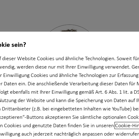
okie sein?
 dieser Website Cookies und ähnliche Technologien. Soweit für
wendig, werden diese nur mit Ihrer Einwilligung verwendet. 
er Einwilligung Cookies und ähnliche Technologien zur Erfassung
 Daten ein. Die anschließende Verarbeitung dieser Daten für 
olgt ebenfalls mit Ihrer Einwilligung gemäß Art. 6 Abs. 1 lit. a 
Nutzung der Website und kann die Speicherung von Daten auf 
hannes Schyska
| Seniorber
 Drittanbieter (z.B. bei eingebetteten Inhalten wie YouTube) be
akzeptieren“-Buttons akzeptieren Sie sämtliche optionalen Cook
chen und Umgebung
| St.-Martin-Str. 102 | 81669
n Cookies und genutzte Daten finden Sie in unseren
Cookie-Hi
nwilligung auch jederzeit nachträglich anpassen oder widerrufe