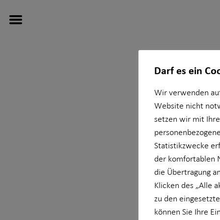
Darf es ein Co
Wir verwenden auf
Wissenswertes
Finanzberatung
Website nicht not
setzen wir mit Ihr
Über mich
Ganzheitliche Beratung
personenbezogener
Statistikzwecke erf
der komfortablen 
Interview
Videoberatung
Jo
die Übertragung an
Klicken des „Alle 
Über HORBACH
Altersvorsorge
in Mün
zu den eingesetzte
können Sie Ihre Ei
Baufinanzierung