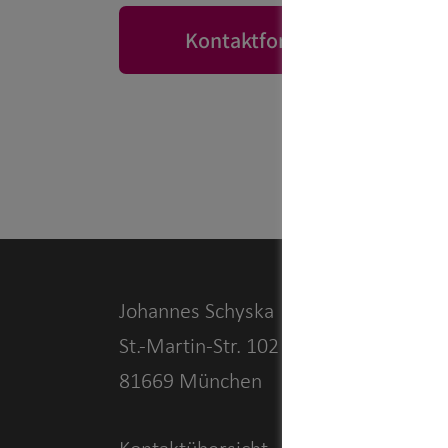
Kontaktformular
Johannes Schyska
St.-Martin-Str. 102
81669 München