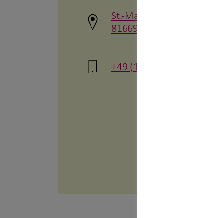
Kindervorsorge
St.-Martin-Str. 102
Sach- und Vermögenssicherung
81669 München
Expat
+49 (171) 1287822