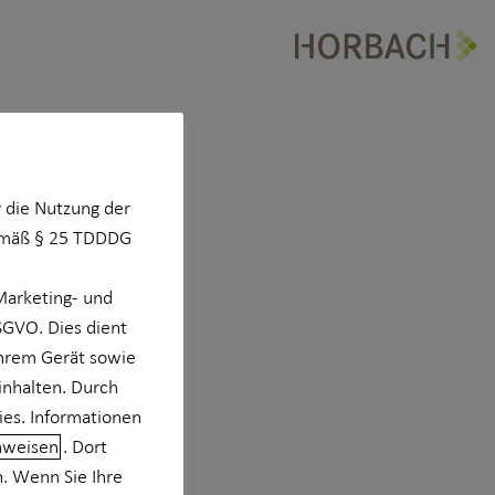
 die Nutzung der
Gemäß § 25 TDDDG
Marketing- und
DSGVO. Dies dient
Ihrem Gerät sowie
ater
inhalten. Durch
ies. Informationen
 München
nweisen
. Dort
n. Wenn Sie Ihre