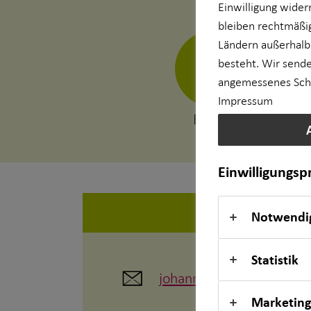
Einwilligung wider
bleiben rechtmäßig
Betriebliche Altersvorsorge
Ländern außerhalb
besteht. Wir sende
Kapitalanlage Immobilien
angemessenes Schut
Impressum
für Lehrkräfte
E-Mail
für Medizinberufe
Einwilligungs
für Unternehmen
Notwendi
Private Krankenvorsorge
Statistik
Einkommenssicherung
johannes.schyska@horb
Marketing