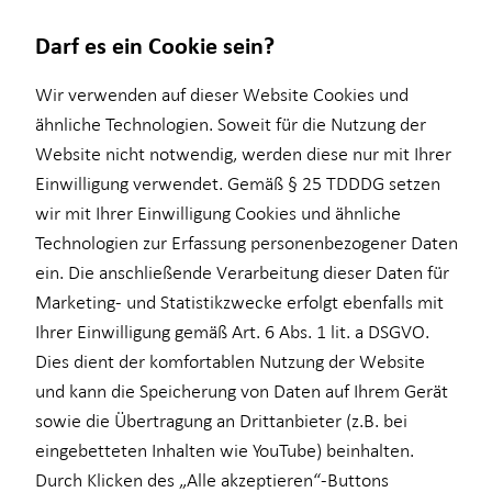
Darf es ein Cookie sein?
Wir verwenden auf dieser Website Cookies und
ähnliche Technologien. Soweit für die Nutzung der
Website nicht notwendig, werden diese nur mit Ihrer
Wissenswertes
Service
Finanzberatung
Investment
Einwilligung verwendet. Gemäß § 25 TDDDG setzen
wir mit Ihrer Einwilligung Cookies und ähnliche
Über mich
Kundenportal
Ganzheitliche Beratung
Überblick
Technologien zur Erfassung personenbezogener Daten
Interview
Schadenabwicklung
Videoberatung
Investmentfonds
ein. Die anschließende Verarbeitung dieser Daten für
Marketing- und Statistikzwecke erfolgt ebenfalls mit
Über HORBACH
Altersvorsorge
Inflationsbegegnung
Ihrer Einwilligung gemäß Art. 6 Abs. 1 lit. a DSGVO.
Baufinanzierung
ELTIF & AIF
Dies dient der komfortablen Nutzung der Website
und kann die Speicherung von Daten auf Ihrem Gerät
Betriebliche Altersvorsorge
sowie die Übertragung an Drittanbieter (z.B. bei
Kapitalanlage Immobilien
eingebetteten Inhalten wie YouTube) beinhalten.
Durch Klicken des „Alle akzeptieren“-Buttons
für Lehrkräfte