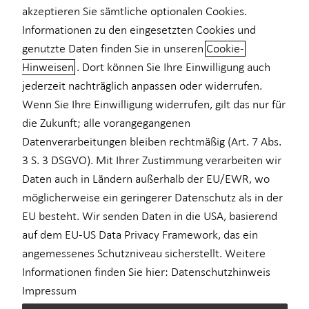
akzeptieren Sie sämtliche optionalen Cookies.
für Medizinberufe
Informationen zu den eingesetzten Cookies und
genutzte Daten finden Sie in unseren
Cookie-
für Unternehmen
Hinweisen
. Dort können Sie Ihre Einwilligung auch
Videoberatung nutzen!
Private Krankenvorsorge
jederzeit nachträglich anpassen oder widerrufen.
Wenn Sie Ihre Einwilligung widerrufen, gilt das nur für
Ihre endlose Suche hat ein Ende! Im Finanzcheck per
Einkommenssicherung
Videoberatung erhalten Sie von mir Antworten auf Ihre
die Zukunft; alle vorangegangenen
Kindervorsorge
persönlichen Finanzfragen. Gemeinsam stellen wir Ihren
Datenverarbeitungen bleiben rechtmäßig (Art. 7 Abs.
eigenen, persönlichen Finanzplan auf oder checken Ihre
3 S. 3 DSGVO). Mit Ihrer Zustimmung verarbeiten wir
Sach- und Vermögenssicherung
Versicherungs- und Finanzverträge, um monatlich zu sparen oder
Daten auch in Ländern außerhalb der EU/EWR, wo
mehr Leistung zu bekommen! Ich berate Sie gern persönlich,
Expat
möglicherweise ein geringerer Datenschutz als in der
direkt und unkompliziert – ganz bequem per Video.
EU besteht. Wir senden Daten in die USA, basierend
auf dem EU-US Data Privacy Framework, das ein
angemessenes Schutzniveau sicherstellt. Weitere
Informationen finden Sie hier:
Datenschutzhinweis
Ihre Vorteile bei der Videoberatung
Impressum