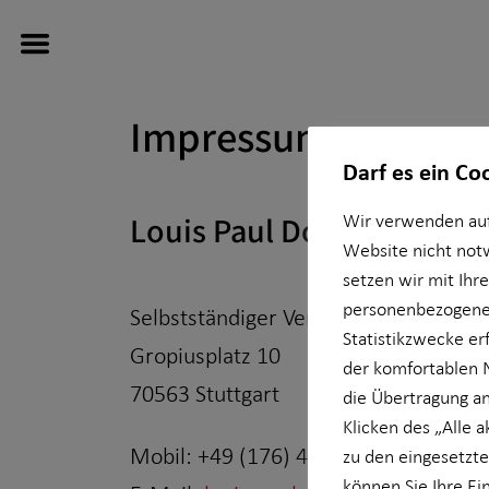
Impressum
Darf es ein Co
Louis Paul Doll
Wir verwenden auf
Wissenswertes
Website nicht not
setzen wir mit Ihr
Über HORBACH
personenbezogener
Selbstständiger Vertriebspartner fü
Statistikzwecke erf
Gropiusplatz 10
der komfortablen 
70563 Stuttgart
die Übertragung an
Klicken des „Alle 
Mobil: +49 (176) 41164991
zu den eingesetzte
können Sie Ihre Ei