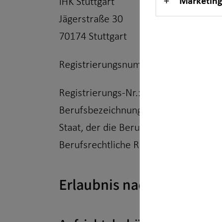
Marketing
IHK Stuttgart
Jägerstraße 30
70174 Stuttgart
Registrierungsnummer: D-OFNO-OP
Registrierungs-Nr.: einsehbar unter
w
Berufsbezeichnung: Versicherungsver
Staat, der die Berufsbezeichnung ver
Berufsrechtliche Regelungen: § 34 d
Erlaubnis nach § 34f GewO