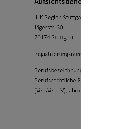
Aufsichtsbehörde:
IHK Region Stuttgart
Jägerstr. 30
70174 Stuttgart
Registrierungsnummer: D-F-175-HN
Berufsbezeichnung: Finanzanlagenver
Berufsrechtliche Regelungen: § 34 f
(VersVermV), abrufbar unter
www.ges