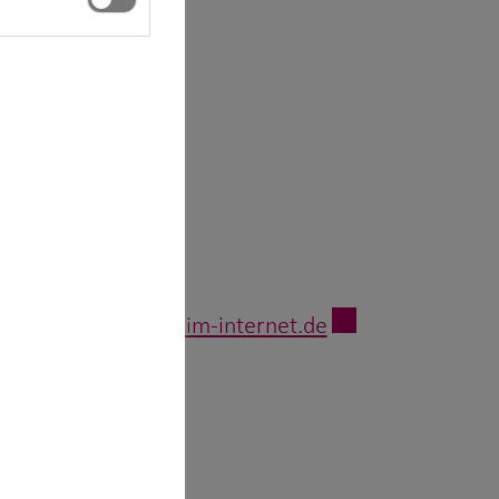
unter
www.gesetze-im-internet.de