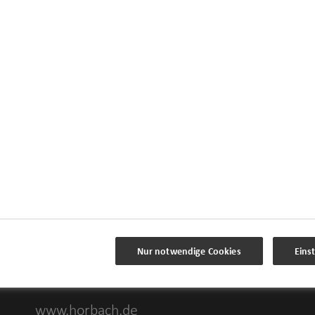
Impressum
Datenschutz
Cookie-Einstellungen
Beschwerdedialog
Offenlegung von
Nachhaltigkeitsthemen
Nur notwendige Cookies
Eins
Transparenzhinweis BFSG
www.horbach.de