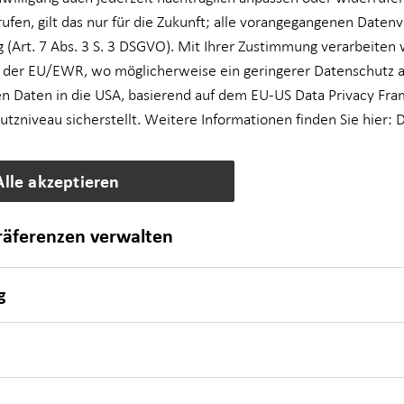
rufen, gilt das nur für die Zukunft; alle vorangegangenen Daten
 (Art. 7 Abs. 3 S. 3 DSGVO). Mit Ihrer Zustimmung verarbeiten 
 des § 18 Abs. 2 MstV
 der EU/EWR, wo möglicherweise ein geringerer Datenschutz al
n Daten in die USA, basierend auf dem EU-US Data Privacy Fra
zniveau sicherstellt. Weitere Informationen finden Sie hier:
D
Alle akzeptieren
präferenzen verwalten
O​
g