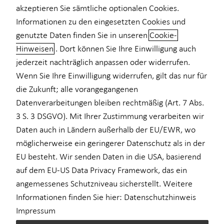
akzeptieren Sie sämtliche optionalen Cookies.
Private Krankenvorsorge
Informationen zu den eingesetzten Cookies und
genutzte Daten finden Sie in unseren
Cookie-
Einkommenssicherung
Hinweisen
. Dort können Sie Ihre Einwilligung auch
Optimal beraten mit Best-Select
jederzeit nachträglich anpassen oder widerrufen.
Wenn Sie Ihre Einwilligung widerrufen, gilt das nur für
Die Basis einer exzellenten Finanzberatung ist Vertrauen. Im
Mittelpunkt meiner Arbeit stehen ausschließlich Ihre Wünsche,
die Zukunft; alle vorangegangenen
Träume und Pläne. So erkenne ich Ihren individuellen Bedarf –
Datenverarbeitungen bleiben rechtmäßig (Art. 7 Abs.
und kann Sie anschließend immer passgenau beraten. Um aus
3 S. 3 DSGVO). Mit Ihrer Zustimmung verarbeiten wir
dem riesigen Angebot an Finanz- und Versicherungsinstrumenten
Daten auch in Ländern außerhalb der EU/EWR, wo
zuverlässig die passenden Lösungen zu filtern, nutze ich das Best-
möglicherweise ein geringerer Datenschutz als in der
Select-Prinzip.
EU besteht. Wir senden Daten in die USA, basierend
auf dem EU-US Data Privacy Framework, das ein
Ich greife auf die Produktvielfalt einer Vielzahl renommierter
angemessenes Schutzniveau sicherstellt. Weitere
Banken, Bausparkassen, Immobilienanbieter, Versicherungen
und Investmenthäuser zurück. Dabei kommt aber nicht jedes
Informationen finden Sie hier:
Datenschutzhinweis
Angebot infrage. Sämtliche Produkte unserer
Impressum
Partnergesellschaften werden von unseren Expertinnen und