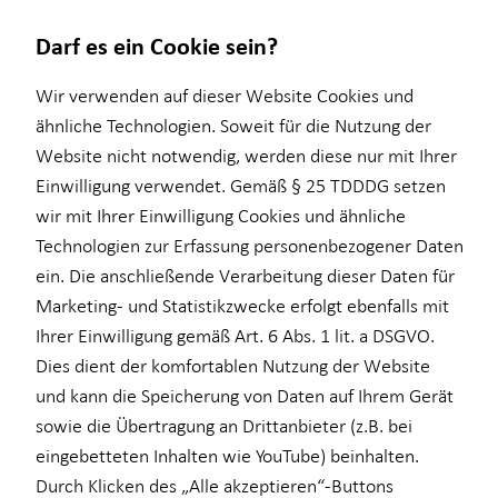
Darf es ein Cookie sein?
Wir verwenden auf dieser Website Cookies und
ähnliche Technologien. Soweit für die Nutzung der
Website nicht notwendig, werden diese nur mit Ihrer
Wissenswertes
Service
Finanzberatung
Einwilligung verwendet. Gemäß § 25 TDDDG setzen
wir mit Ihrer Einwilligung Cookies und ähnliche
Über HORBACH
Kundenportal
Ganzheitliche Beratung
Technologien zur Erfassung personenbezogener Daten
Schadenabwicklung
Videoberatung
ein. Die anschließende Verarbeitung dieser Daten für
Marketing- und Statistikzwecke erfolgt ebenfalls mit
Altersvorsorge
Ihrer Einwilligung gemäß Art. 6 Abs. 1 lit. a DSGVO.
Betriebliche Altersvorsorge
Dies dient der komfortablen Nutzung der Website
und kann die Speicherung von Daten auf Ihrem Gerät
Kapitalanlage Immobilien
sowie die Übertragung an Drittanbieter (z.B. bei
für Medizinberufe
eingebetteten Inhalten wie YouTube) beinhalten.
Durch Klicken des „Alle akzeptieren“-Buttons
für Unternehmen