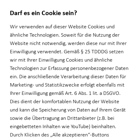
Darf es ein Cookie sein?
Wir verwenden auf dieser Website Cookies und
Kundenfeedback
ähnliche Technologien. Soweit für die Nutzung der
Website nicht notwendig, werden diese nur mit Ihrer
Wie zufrieden meine Kundinnen und Kunden mit mir und
Service
Finanzberatung
Wissenswertes
Karriere-Infos
Einwilligung verwendet. Gemäß § 25 TDDDG setzen
HORBACH sind, das zeigen die nachfolgenden Bewertungen.
wir mit Ihrer Einwilligung Cookies und ähnliche
Kundenportal
Ganzheitliche Beratung
Über HORBACH
Karrierechancen
Informationen zur Echtheit der Kundenbewertungen
Technologien zur Erfassung personenbezogener Daten
Schadenabwicklung
Videoberatung
Initiativbewerbung
ein. Die anschließende Verarbeitung dieser Daten für
Marketing- und Statistikzwecke erfolgt ebenfalls mit
Altersvorsorge
Lukas Walther
Ihrer Einwilligung gemäß Art. 6 Abs. 1 lit. a DSGVO.
Einkommenssicherung
Bahnhofstraße 24
Dies dient der komfortablen Nutzung der Website
09111 Chemnitz
und kann die Speicherung von Daten auf Ihrem Gerät
Kindervorsorge
sowie die Übertragung an Drittanbieter (z.B. bei
Kontaktübersicht
Sach- und Vermögenssicherung
eingebetteten Inhalten wie YouTube) beinhalten.
Durch Klicken des „Alle akzeptieren“-Buttons