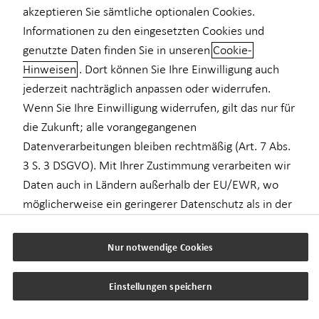
Impressum
akzeptieren Sie sämtliche optionalen Cookies.
Datenschutz
Informationen zu den eingesetzten Cookies und
genutzte Daten finden Sie in unseren
Cookie-
Cookie-Einstellungen
Hinweisen
. Dort können Sie Ihre Einwilligung auch
Beschwerdedialog
jederzeit nachträglich anpassen oder widerrufen.
Offenlegung von Nachhaltigkeitsthemen
Wenn Sie Ihre Einwilligung widerrufen, gilt das nur für
Transparenzhinweis BFSG
die Zukunft; alle vorangegangenen
Datenverarbeitungen bleiben rechtmäßig (Art. 7 Abs.
www.horbach.de
3 S. 3 DSGVO). Mit Ihrer Zustimmung verarbeiten wir
Daten auch in Ländern außerhalb der EU/EWR, wo
möglicherweise ein geringerer Datenschutz als in der
EU besteht. Wir senden Daten in die USA, basierend
auf dem EU-US Data Privacy Framework, das ein
Nur notwendige Cookies
angemessenes Schutzniveau sicherstellt. Weitere
Informationen finden Sie hier:
Datenschutzhinweis
Einstellungen speichern
Impressum