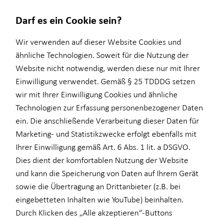
Darf es ein Cookie sein?
Wir verwenden auf dieser Website Cookies und
ähnliche Technologien. Soweit für die Nutzung der
Website nicht notwendig, werden diese nur mit Ihrer
Finanzberatung
Wissenswertes
Service
Investment
Einwilligung verwendet. Gemäß § 25 TDDDG setzen
wir mit Ihrer Einwilligung Cookies und ähnliche
Ganzheitliche Beratung
Über HORBACH
Kundenportal
Überblick
Technologien zur Erfassung personenbezogener Daten
Videoberatung
Investmentfonds
ein. Die anschließende Verarbeitung dieser Daten für
Marketing- und Statistikzwecke erfolgt ebenfalls mit
Altersvorsorge
Inflationsbegegnung
Ihrer Einwilligung gemäß Art. 6 Abs. 1 lit. a DSGVO.
Baufinanzierung
ELTIF & AIF
Dies dient der komfortablen Nutzung der Website
und kann die Speicherung von Daten auf Ihrem Gerät
Betriebliche Altersvorsorge
sowie die Übertragung an Drittanbieter (z.B. bei
Kapitalanlage Immobilien
eingebetteten Inhalten wie YouTube) beinhalten.
Durch Klicken des „Alle akzeptieren“-Buttons
für Lehrkräfte