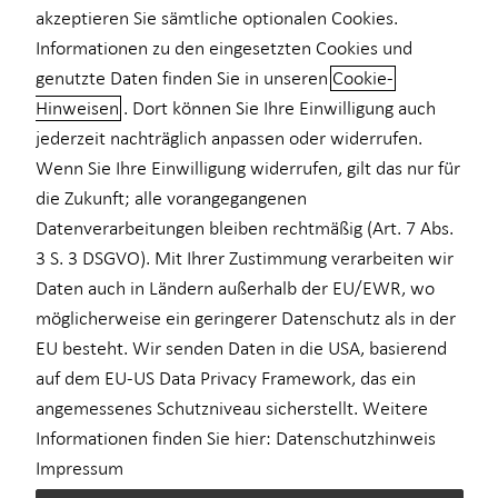
akzeptieren Sie sämtliche optionalen Cookies.
für Medizinberufe
Informationen zu den eingesetzten Cookies und
genutzte Daten finden Sie in unseren
Cookie-
für Unternehmen
Hinweisen
. Dort können Sie Ihre Einwilligung auch
Träume realisieren und Ihr
Private Krankenvorsorge
jederzeit nachträglich anpassen oder widerrufen.
Eigenheim verwirklichen
Wenn Sie Ihre Einwilligung widerrufen, gilt das nur für
Einkommenssicherung
die Zukunft; alle vorangegangenen
In Zeiten steigender Mietpreise und zunehmend knappen
Kindervorsorge
Datenverarbeitungen bleiben rechtmäßig (Art. 7 Abs.
Wohnraums wird der Kauf einer eigenen Immobilie immer
3 S. 3 DSGVO). Mit Ihrer Zustimmung verarbeiten wir
attraktiver. Doch die Finanzierung eines Eigenheims ist weit
Sach- und Vermögenssicherung
Daten auch in Ländern außerhalb der EU/EWR, wo
mehr als nur eine finanzielle Entscheidung – sie ist ein
Expat
möglicherweise ein geringerer Datenschutz als in der
emotionaler Meilenstein, der perfekt zu Ihrer persönlichen
Situation passen sollte. Ein sicheres Einkommen, ausreichendes
EU besteht. Wir senden Daten in die USA, basierend
Eigenkapital und eine gute Bonität bilden die Basis für eine
auf dem EU-US Data Privacy Framework, das ein
solide Baufinanzierung. Dabei sollte Ihr Eigenheim immer ein
angemessenes Schutzniveau sicherstellt. Weitere
Ort zum Wohlfühlen sein und keine zu große finanzielle
Informationen finden Sie hier:
Datenschutzhinweis
Belastung darstellen.
Impressum