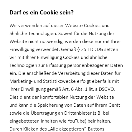
Darf es ein Cookie sein?
Margarete Julia Liebegall
Wir verwenden auf dieser Website Cookies und
Seniorberaterin
ähnliche Technologien. Soweit für die Nutzung der
Website nicht notwendig, werden diese nur mit Ihrer
Finanzberatung
Wissenswertes
Service
Karriere-Infos
Einwilligung verwendet. Gemäß § 25 TDDDG setzen
wir mit Ihrer Einwilligung Cookies und ähnliche
Ganzheitliche Beratung
Über mich
Kundenportal
Initiativbewerbung
Technologien zur Erfassung personenbezogener Daten
Videoberatung
Interview
E-Mail
Anruf
Maps
vCard
ein. Die anschließende Verarbeitung dieser Daten für
Marketing- und Statistikzwecke erfolgt ebenfalls mit
Altersvorsorge
Über HORBACH
Ihrer Einwilligung gemäß Art. 6 Abs. 1 lit. a DSGVO.
Betriebliche Altersvorsorge
Dies dient der komfortablen Nutzung der Website
und kann die Speicherung von Daten auf Ihrem Gerät
Private Krankenvorsorge
margarete-julia.liebegall@horbach.de
sowie die Übertragung an Drittanbieter (z.B. bei
Einkommenssicherung
eingebetteten Inhalten wie YouTube) beinhalten.
Nikolaistraße 3 - 7
Durch Klicken des „Alle akzeptieren“-Buttons
Kindervorsorge
04109 Leipzig