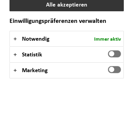
Alle akzeptieren
Selbstverständlich sind auch Termine außerhalb dieser
Einwilligungspräferenzen verwalten
Geschäftszeiten auf Anfrage möglich.
Notwendig
Immer aktiv
Statistik
Kontaktformular
Marketing
Margarete Julia Liebegall
Nikolaistraße 3 - 7
04109 Leipzig