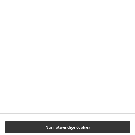
Kontaktübersicht
Impressum
Datenschutz
Cookie-Einstellungen
Beschwerdedialog
Offenlegung von Nachhaltigkeitsthemen
Transparenzhinweis BFSG
www.horbach.de
Nur notwendige Cookies