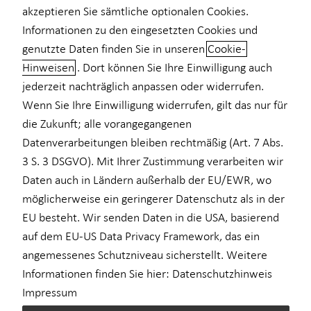
akzeptieren Sie sämtliche optionalen Cookies.
Sach- und Vermögenssicherung
Informationen zu den eingesetzten Cookies und
+49 (152) 04202781
genutzte Daten finden Sie in unseren
Cookie-
Hinweisen
. Dort können Sie Ihre Einwilligung auch
jederzeit nachträglich anpassen oder widerrufen.
Wenn Sie Ihre Einwilligung widerrufen, gilt das nur für
die Zukunft; alle vorangegangenen
Geschäftszeiten
Datenverarbeitungen bleiben rechtmäßig (Art. 7 Abs.
3 S. 3 DSGVO). Mit Ihrer Zustimmung verarbeiten wir
Montag
Daten auch in Ländern außerhalb der EU/EWR, wo
09:00 - 18:00 Uhr
möglicherweise ein geringerer Datenschutz als in der
Dienstag
09:00 - 18:00 Uhr
EU besteht. Wir senden Daten in die USA, basierend
auf dem EU-US Data Privacy Framework, das ein
Mittwoch
09:00 - 18:00 Uhr
angemessenes Schutzniveau sicherstellt. Weitere
Donnerstag
09:00 - 18:00 Uhr
Informationen finden Sie hier:
Datenschutzhinweis
Impressum
Freitag
09:00 - 18:00 Uhr