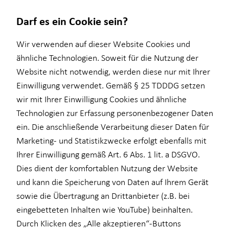
Darf es ein Cookie sein?
Impressum
Wir verwenden auf dieser Website Cookies und
ähnliche Technologien. Soweit für die Nutzung der
Website nicht notwendig, werden diese nur mit Ihrer
Maximilian Müller
Wissenswertes
Service
Finanzberatung
Karriere-Infos
Einwilligung verwendet. Gemäß § 25 TDDDG setzen
wir mit Ihrer Einwilligung Cookies und ähnliche
Interview
Kundenportal
Ganzheitliche Beratung
Karrierechancen
Selbstständiger Vertriebspartner für die Horbach
Technologien zur Erfassung personenbezogener Daten
Über HORBACH
Schadenabwicklung
Videoberatung
Initiativbewerbung
Wirtschaftsberatung GmbH
ein. Die anschließende Verarbeitung dieser Daten für
Curiestr. 4
Marketing- und Statistikzwecke erfolgt ebenfalls mit
Altersvorsorge
70563 Stuttgart
Ihrer Einwilligung gemäß Art. 6 Abs. 1 lit. a DSGVO.
Betriebliche Altersvorsorge
Mobil: +49 (178) 1065093
Dies dient der komfortablen Nutzung der Website
E-Mail:
maximilian.mueller@horbach.de
und kann die Speicherung von Daten auf Ihrem Gerät
Kapitalanlage Immobilien
sowie die Übertragung an Drittanbieter (z.B. bei
für Lehrkräfte
Verantwortlicher im Sinne des § 18 Abs. 2
eingebetteten Inhalten wie YouTube) beinhalten.
MstV
Durch Klicken des „Alle akzeptieren“-Buttons
Einkommenssicherung