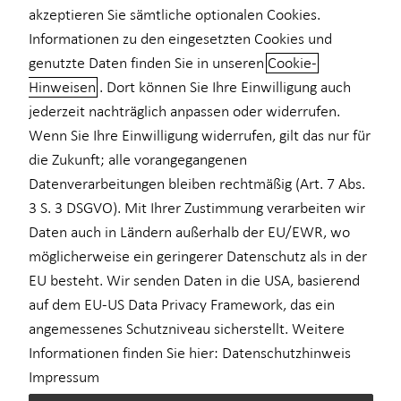
akzeptieren Sie sämtliche optionalen Cookies.
Kindervorsorge
Informationen zu den eingesetzten Cookies und
Maximilian Müller
genutzte Daten finden Sie in unseren
Cookie-
Curiestr. 4
Sach- und Vermögenssicherung
Hinweisen
. Dort können Sie Ihre Einwilligung auch
70563 Stuttgart
jederzeit nachträglich anpassen oder widerrufen.
Erlaubnis nach § 34d GewO​
Wenn Sie Ihre Einwilligung widerrufen, gilt das nur für
die Zukunft; alle vorangegangenen
Datenverarbeitungen bleiben rechtmäßig (Art. 7 Abs.
Aufsichtsbehörde:
3 S. 3 DSGVO). Mit Ihrer Zustimmung verarbeiten wir
IHK Stuttgart
Daten auch in Ländern außerhalb der EU/EWR, wo
Jägerstraße 30
möglicherweise ein geringerer Datenschutz als in der
70174 Stuttgart
EU besteht. Wir senden Daten in die USA, basierend
auf dem EU-US Data Privacy Framework, das ein
Registrierungsnummer: D-I976-FMOZ6-45
angemessenes Schutzniveau sicherstellt. Weitere
Registrierungs-Nr.: einsehbar unter
www.vermittlerregister.info
Informationen finden Sie hier:
Datenschutzhinweis
Impressum
Berufsbezeichnung: Versicherungsvertreter mit Erlaubnis nach §