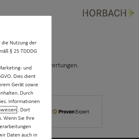
 die Nutzung der
Gemäß § 25 TDDDG
 nachfolgenden Bewertungen.
Marketing- und
DSGVO. Dies dient
Ihrem Gerät sowie
inhalten. Durch
ies. Informationen
nweisen
. Dort
Powered by
n. Wenn Sie Ihre
verarbeitungen
wir Daten auch in