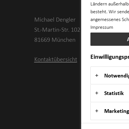
Ländern außerhalb
besteht. Wir sende
Michael Dengler
angemessenes Schut
Impressum
St.-Martin-Str. 102
81669 München
Einwilligungs
Kontaktübersicht
Notwendi
Statistik
Marketing