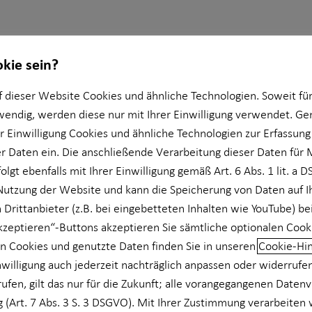
okie sein?
 dieser Website Cookies und ähnliche Technologien. Soweit für
wendig, werden diese nur mit Ihrer Einwilligung verwendet. 
er Einwilligung Cookies und ähnliche Technologien zur Erfassung
Kunden mit mir und HORBACH sind, das zeigen die
 Daten ein. Die anschließende Verarbeitung dieser Daten für 
olgt ebenfalls mit Ihrer Einwilligung gemäß Art. 6 Abs. 1 lit. a 
denbewertungen
Nutzung der Website und kann die Speicherung von Daten auf 
 Drittanbieter (z.B. bei eingebetteten Inhalten wie YouTube) be
akzeptieren“-Buttons akzeptieren Sie sämtliche optionalen Cook
nd Erfahrungen zu
Michael Dengler
n Cookies und genutzte Daten finden Sie in unseren
Cookie-Hi
 Empfehlungen
nwilligung auch jederzeit nachträglich anpassen oder widerrufe
rufen, gilt das nur für die Zukunft; alle vorangegangenen Daten
 (Art. 7 Abs. 3 S. 3 DSGVO). Mit Ihrer Zustimmung verarbeiten 