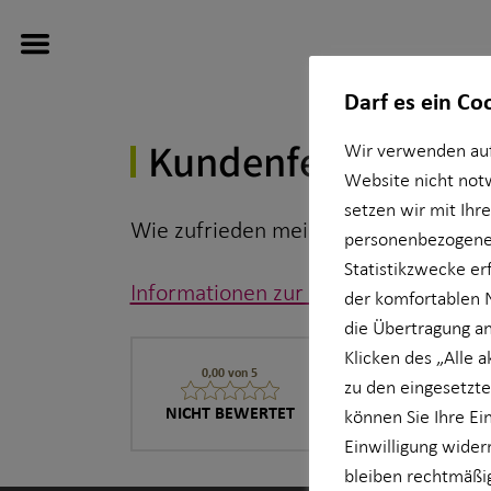
Darf es ein Co
Kundenfeedback
Wir verwenden auf
Website nicht not
setzen wir mit Ihr
Wie zufrieden meine Kundinnen und 
Wissenswertes
personenbezogener
Statistikzwecke erf
Informationen zur Echtheit der Kun
Über HORBACH
der komfortablen 
die Übertragung an
Klicken des „Alle 
0,00 von 5
Bewertungen u
zu den eingesetzte
0 Bewertungen |
0%
NICHT BEWERTET
können Sie Ihre Ei
Einwilligung wider
bleiben rechtmäßig