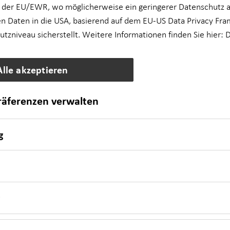
 der EU/EWR, wo möglicherweise ein geringerer Datenschutz al
n Daten in die USA, basierend auf dem EU-US Data Privacy Fra
Impressum
zniveau sicherstellt. Weitere Informationen finden Sie hier:
D
Datenschutz
Alle akzeptieren
Cookie-Einstellungen
präferenzen verwalten
Beschwerdedialog
Offenlegung von
g
Nachhaltigkeitsthemen
Transparenzhinweis BFSG
www.horbach.de