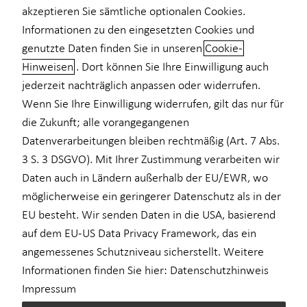
akzeptieren Sie sämtliche optionalen Cookies.
Einkommenssicherung
Informationen zu den eingesetzten Cookies und
+49 (171) 6514992
genutzte Daten finden Sie in unseren
Cookie-
Kindervorsorge
Hinweisen
. Dort können Sie Ihre Einwilligung auch
Sach- und Vermögenssicherung
jederzeit nachträglich anpassen oder widerrufen.
Wenn Sie Ihre Einwilligung widerrufen, gilt das nur für
die Zukunft; alle vorangegangenen
Datenverarbeitungen bleiben rechtmäßig (Art. 7 Abs.
3 S. 3 DSGVO). Mit Ihrer Zustimmung verarbeiten wir
Geschäftszeiten
Daten auch in Ländern außerhalb der EU/EWR, wo
möglicherweise ein geringerer Datenschutz als in der
Montag
09:00 - 18:00 Uhr
EU besteht. Wir senden Daten in die USA, basierend
auf dem EU-US Data Privacy Framework, das ein
Dienstag
09:00 - 18:00 Uhr
angemessenes Schutzniveau sicherstellt. Weitere
Mittwoch
09:00 - 18:00 Uhr
Informationen finden Sie hier:
Datenschutzhinweis
Impressum
Donnerstag
09:00 - 18:00 Uhr