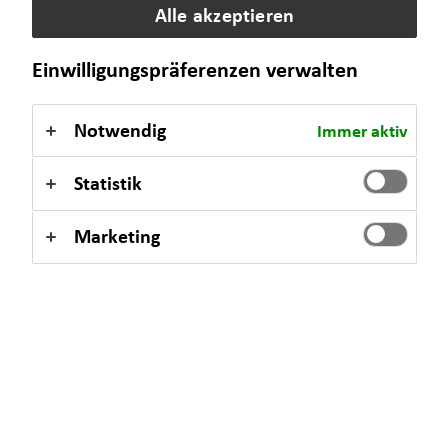
Alle akzeptieren
Freitag
09:00 - 18:00 Uhr
Einwilligungspräferenzen verwalten
Selbstverständlich sind auch Termine außerhalb dieser
Geschäftszeiten auf Anfrage möglich.
Notwendig
Immer aktiv
Statistik
Kontaktformular
Marketing
Michael Prokein