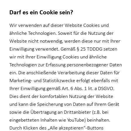
Darf es ein Cookie sein?
Michael Prokein
Wir verwenden auf dieser Website Cookies und
Seniorberater
ähnliche Technologien. Soweit für die Nutzung der
Website nicht notwendig, werden diese nur mit Ihrer
Wissenswertes
Service
Finanzberatung
Karriere-Infos
Baufinanzierung
Investment
Kapitalanlage Immobilien
Einwilligung verwendet. Gemäß § 25 TDDDG setzen
wir mit Ihrer Einwilligung Cookies und ähnliche
Über HORBACH
Schadenabwicklung
Ganzheitliche Beratung
Karrierechancen
Überblick
Überblick
Überblick
Technologien zur Erfassung personenbezogener Daten
Videoberatung
Initiativbewerbung
Wohnriester
Investmentfonds
Voraussetzungen
E-Mail
Anruf
Maps
vCard
ein. Die anschließende Verarbeitung dieser Daten für
Marketing- und Statistikzwecke erfolgt ebenfalls mit
Altersvorsorge
Finanzierungswege
Inflationsbegegnung
Steuerliche Vorteile
Ihrer Einwilligung gemäß Art. 6 Abs. 1 lit. a DSGVO.
für Lehrkräfte
Energetische Sanierung
ELTIF & AIF
Dies dient der komfortablen Nutzung der Website
und kann die Speicherung von Daten auf Ihrem Gerät
für Medizinberufe
Zinsrechner
michael.prokein@horbach.de
sowie die Übertragung an Drittanbieter (z.B. bei
für Unternehmen
eingebetteten Inhalten wie YouTube) beinhalten.
St.-Martin-Str. 102
Durch Klicken des „Alle akzeptieren“-Buttons
Private Krankenvorsorge
81669 München