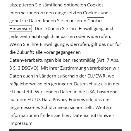
akzeptieren Sie sämtliche optionalen Cookies.
Informationen zu den eingesetzten Cookies und
genutzte Daten finden Sie in unseren
Cookie-
Moritz Philipp
Hinweisen
. Dort können Sie Ihre Einwilligung auch
jederzeit nachträglich anpassen oder widerrufen.
Partner
Wenn Sie Ihre Einwilligung widerrufen, gilt das nur für
in Stuttgart und Umgebung
die Zukunft; alle vorangegangenen
Datenverarbeitungen bleiben rechtmäßig (Art. 7 Abs.
3 S. 3 DSGVO). Mit Ihrer Zustimmung verarbeiten wir
Daten auch in Ländern außerhalb der EU/EWR, wo
Kurzportrait Moritz Philipp
möglicherweise ein geringerer Datenschutz als in der
EU besteht. Wir senden Daten in die USA, basierend
Finanzen sollten Klarheit schaffen und kein zusätzlicher Stress
auf dem EU-US Data Privacy Framework, das ein
sein. Ich begleite Lehrkräfte dabei, die richtigen Entscheidungen
angemessenes Schutzniveau sicherstellt. Weitere
für Absicherung, Altersvorsorge und Vermögensaufbau zu
Informationen finden Sie hier:
Datenschutzhinweis
treffen, individuell und auf Augenhöhe.
Impressum
Mehr über mich