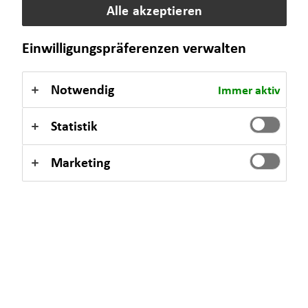
Alle akzeptieren
Einwilligungspräferenzen verwalten
Notwendig
Immer aktiv
Statistik
Marketing
Beratung für Lehrkräfte
Seit 1983 unterstützt Horbach Wirtschaftsberatung Lehrkräfte
und Studierende mit maßgeschneiderter Beratung. Gemeinsam
entwickeln wir Lösungen für Ihre persönlich und individuelle