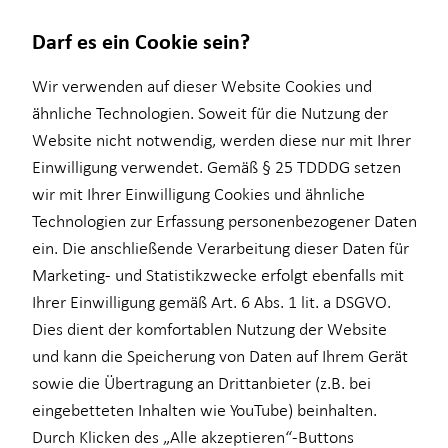
Darf es ein Cookie sein?
Wir verwenden auf dieser Website Cookies und
ähnliche Technologien. Soweit für die Nutzung der
Website nicht notwendig, werden diese nur mit Ihrer
Finanzberatung
Wissenswertes
Investment
Einwilligung verwendet. Gemäß § 25 TDDDG setzen
wir mit Ihrer Einwilligung Cookies und ähnliche
für Lehrkräfte
Über HORBACH
Überblick
Technologien zur Erfassung personenbezogener Daten
Über mich
Investmentfonds
ein. Die anschließende Verarbeitung dieser Daten für
Marketing- und Statistikzwecke erfolgt ebenfalls mit
Inflationsbegegnung
Ihrer Einwilligung gemäß Art. 6 Abs. 1 lit. a DSGVO.
ELTIF & AIF
Dies dient der komfortablen Nutzung der Website
und kann die Speicherung von Daten auf Ihrem Gerät
Moritz Philipp
sowie die Übertragung an Drittanbieter (z.B. bei
eingebetteten Inhalten wie YouTube) beinhalten.
Durch Klicken des „Alle akzeptieren“-Buttons