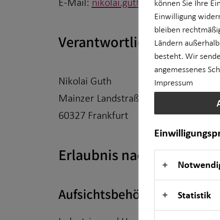
E-Mail:
nikolai.guth@horbach.de
können Sie Ihre Ei
Einwilligung wider
Private Krankenvorsorge
bleiben rechtmäßig
Verantwortlicher im Sinne
Ländern außerhalb
Einkommenssicherung
besteht. Wir sende
angemessenes Schut
Kindervorsorge
Nikolai Guth
Impressum
Mainzer Landstraße 181
Sach- und Vermögenssicherung
60327 Frankfurt
Einwilligungs
Erlaubnis nach § 34d Gew
Notwendi
Aufsichtsbehörde:
Statistik