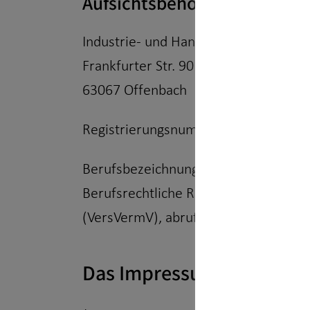
Aufsichtsbehörde:
Industrie- und Handelskammer Offe
Frankfurter Str. 90
63067 Offenbach
Registrierungsnummer: D-F-160-492
Berufsbezeichnung: Finanzanlagenver
Berufsrechtliche Regelungen: § 34 f
(VersVermV), abrufbar unter
www.ges
Das Impressum gilt auch f