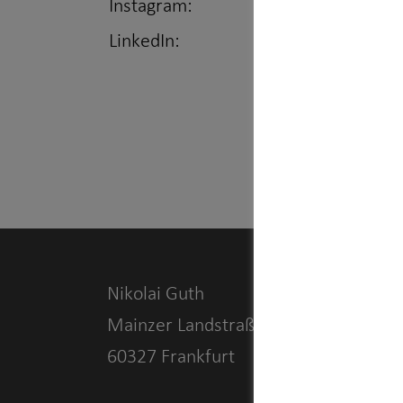
Instagram:
https://www.inst
LinkedIn:
https://www.link
Nikolai Guth
Mainzer Landstraße 181
60327 Frankfurt