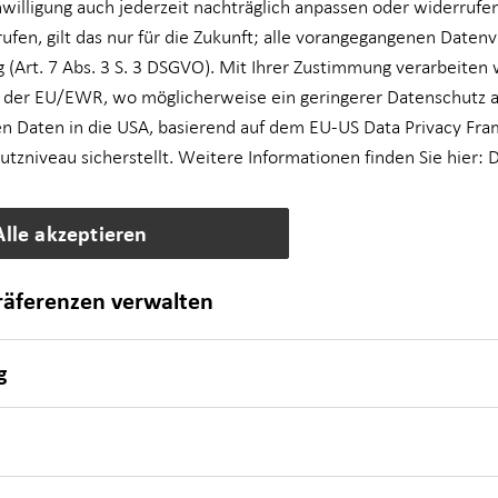
nwilligung auch jederzeit nachträglich anpassen oder widerrufe
rufen, gilt das nur für die Zukunft; alle vorangegangenen Daten
 (Art. 7 Abs. 3 S. 3 DSGVO). Mit Ihrer Zustimmung verarbeiten 
 des § 18 Abs. 2 MstV
 der EU/EWR, wo möglicherweise ein geringerer Datenschutz al
n Daten in die USA, basierend auf dem EU-US Data Privacy Fra
zniveau sicherstellt. Weitere Informationen finden Sie hier:
D
Alle akzeptieren
präferenzen verwalten
O​
g