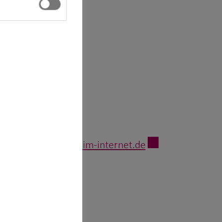
unter
www.gesetze-im-internet.de