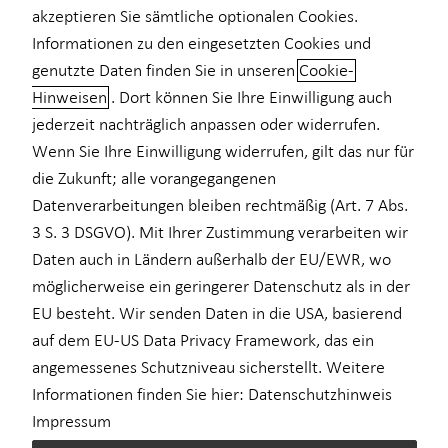
akzeptieren Sie sämtliche optionalen Cookies.
Informationen zu den eingesetzten Cookies und
genutzte Daten finden Sie in unseren
Cookie-
Hinweisen
. Dort können Sie Ihre Einwilligung auch
Trainee Finanzberater (m/w/d)
jederzeit nachträglich anpassen oder widerrufen.
Finanzen gestalten. Zukunft formen.
Wenn Sie Ihre Einwilligung widerrufen, gilt das nur für
die Zukunft; alle vorangegangenen
Im Rahmen Ihrer Trainee-Ausbildung bereiten wir Sie auf den
Datenverarbeitungen bleiben rechtmäßig (Art. 7 Abs.
Beruf des Finanzberaters (m/w/d) vor – von der
3 S. 3 DSGVO). Mit Ihrer Zustimmung verarbeiten wir
Neukundengewinnung, über die Beratung bis hin zur Erstellung
Daten auch in Ländern außerhalb der EU/EWR, wo
individueller Finanzstrategien. Sie erhalten eine anerkannte IHK-
möglicherweise ein geringerer Datenschutz als in der
Ausbildung gemäß §34d und § 34f
und wählen anschließend den
EU besteht. Wir senden Daten in die USA, basierend
für sich passenden Karriereweg – entweder ins
auf dem EU-US Data Privacy Framework, das ein
kundenorientierte Spezialistentum oder ins führungsorientierte
angemessenes Schutzniveau sicherstellt. Weitere
Management.
Informationen finden Sie hier:
Datenschutzhinweis
Sie sind interessiert an Finanzthemen und haben bereits Ihren
Impressum
(Fach-) Hochschulabschluss in der Tasche? Sie sind zielstrebig,