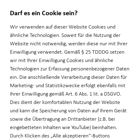
Darf es ein Cookie sein?
Wir verwenden auf dieser Website Cookies und
ähnliche Technologien. Soweit für die Nutzung der
Website nicht notwendig, werden diese nur mit Ihrer
Wissenswertes
Service
Finanzberatung
Karriere
Investment
Einwilligung verwendet. Gemäß § 25 TDDDG setzen
wir mit Ihrer Einwilligung Cookies und ähnliche
Über HORBACH
Kundenportal
Ganzheitliche Beratung
Trainee
Überblick
Technologien zur Erfassung personenbezogener Daten
Altersvorsorge
Praktikum
Investmentfonds
ein. Die anschließende Verarbeitung dieser Daten für
Marketing- und Statistikzwecke erfolgt ebenfalls mit
Kapitalanlage Immobilien
Werkstudium
ELTIF & AIF
Ihrer Einwilligung gemäß Art. 6 Abs. 1 lit. a DSGVO.
Private Krankenvorsorge
Dies dient der komfortablen Nutzung der Website
und kann die Speicherung von Daten auf Ihrem Gerät
Einkommenssicherung
sowie die Übertragung an Drittanbieter (z.B. bei
eingebetteten Inhalten wie YouTube) beinhalten.
Durch Klicken des „Alle akzeptieren“-Buttons