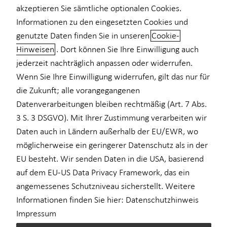
MstV
akzeptieren Sie sämtliche optionalen Cookies.
Informationen zu den eingesetzten Cookies und
genutzte Daten finden Sie in unseren
Cookie-
Paul Ullrich
Hinweisen
. Dort können Sie Ihre Einwilligung auch
Mainzer Landstraße 181
60327 Frankfurt
jederzeit nachträglich anpassen oder widerrufen.
Wenn Sie Ihre Einwilligung widerrufen, gilt das nur für
Erlaubnis nach § 34d GewO​
die Zukunft; alle vorangegangenen
Datenverarbeitungen bleiben rechtmäßig (Art. 7 Abs.
3 S. 3 DSGVO). Mit Ihrer Zustimmung verarbeiten wir
Aufsichtsbehörde:
Daten auch in Ländern außerhalb der EU/EWR, wo
IHK Frankfurt am Main
möglicherweise ein geringerer Datenschutz als in der
Börsenplatz 4
EU besteht. Wir senden Daten in die USA, basierend
60313 Frankfurt
auf dem EU-US Data Privacy Framework, das ein
angemessenes Schutzniveau sicherstellt. Weitere
Registrierungsnummer: D-SFVJ-2S30S-83
Informationen finden Sie hier:
Datenschutzhinweis
Registrierungs-Nr.: einsehbar unter
www.vermittlerregister.info
Impressum