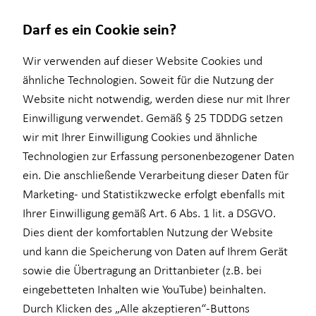
Darf es ein Cookie sein?
Impressum
Wir verwenden auf dieser Website Cookies und
ähnliche Technologien. Soweit für die Nutzung der
Website nicht notwendig, werden diese nur mit Ihrer
Paul Ullrich
Wissenswertes
Einwilligung verwendet. Gemäß § 25 TDDDG setzen
wir mit Ihrer Einwilligung Cookies und ähnliche
Über mich
Selbstständiger Vertriebspartner für die Horbach
Technologien zur Erfassung personenbezogener Daten
Über HORBACH
Wirtschaftsberatung GmbH
ein. Die anschließende Verarbeitung dieser Daten für
Mainzer Landstraße 181
Marketing- und Statistikzwecke erfolgt ebenfalls mit
60327 Frankfurt
Ihrer Einwilligung gemäß Art. 6 Abs. 1 lit. a DSGVO.
Mobil: +49 (175) 5980290
Dies dient der komfortablen Nutzung der Website
Telefon: +49 (69) 86091843
und kann die Speicherung von Daten auf Ihrem Gerät
E-Mail:
paul.ullrich@horbach.de
sowie die Übertragung an Drittanbieter (z.B. bei
eingebetteten Inhalten wie YouTube) beinhalten.
Verantwortlicher im Sinne des § 18 Abs. 2
Durch Klicken des „Alle akzeptieren“-Buttons