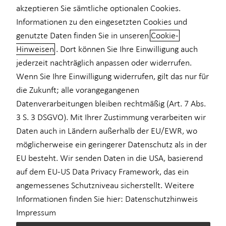
akzeptieren Sie sämtliche optionalen Cookies.
für Medizinberufe
Informationen zu den eingesetzten Cookies und
+49 (177) 2109803
genutzte Daten finden Sie in unseren
Cookie-
für Unternehmen
Hinweisen
. Dort können Sie Ihre Einwilligung auch
Private Krankenvorsorge
jederzeit nachträglich anpassen oder widerrufen.
Wenn Sie Ihre Einwilligung widerrufen, gilt das nur für
Einkommenssicherung
die Zukunft; alle vorangegangenen
Geschäftszeiten
Kindervorsorge
Datenverarbeitungen bleiben rechtmäßig (Art. 7 Abs.
3 S. 3 DSGVO). Mit Ihrer Zustimmung verarbeiten wir
Sach- und Vermögenssicherung
Montag
Daten auch in Ländern außerhalb der EU/EWR, wo
09:00 - 20:00 Uhr
möglicherweise ein geringerer Datenschutz als in der
Dienstag
09:00 - 20:00 Uhr
EU besteht. Wir senden Daten in die USA, basierend
auf dem EU-US Data Privacy Framework, das ein
Mittwoch
09:00 - 20:00 Uhr
angemessenes Schutzniveau sicherstellt. Weitere
Donnerstag
09:00 - 20:00 Uhr
Informationen finden Sie hier:
Datenschutzhinweis
Impressum
Freitag
09:00 - 20:00 Uhr