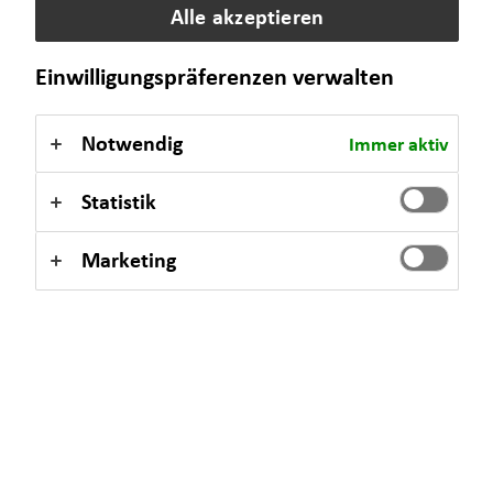
Alle akzeptieren
Samstag
10:00 - 16:00 Uhr
Einwilligungspräferenzen verwalten
Selbstverständlich sind auch Termine außerhalb dieser
Geschäftszeiten auf Anfrage möglich.
Notwendig
Immer aktiv
Statistik
Kontaktformular
Marketing
Simon Buchfink