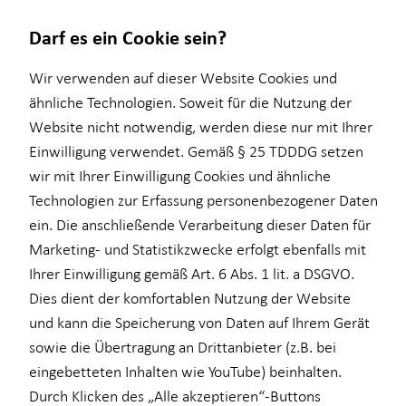
Darf es ein Cookie sein?
Simon Buchfink
Wir verwenden auf dieser Website Cookies und
Seniorberater
ähnliche Technologien. Soweit für die Nutzung der
Website nicht notwendig, werden diese nur mit Ihrer
Wissenswertes
Service
Finanzberatung
Karriere-Infos
Einwilligung verwendet. Gemäß § 25 TDDDG setzen
wir mit Ihrer Einwilligung Cookies und ähnliche
Über HORBACH
Kundenportal
Ganzheitliche Beratung
Karrierechancen
Technologien zur Erfassung personenbezogener Daten
Schadenabwicklung
Videoberatung
Initiativbewerbung
E-Mail
Anruf
Maps
vCard
ein. Die anschließende Verarbeitung dieser Daten für
Marketing- und Statistikzwecke erfolgt ebenfalls mit
Altersvorsorge
Ihrer Einwilligung gemäß Art. 6 Abs. 1 lit. a DSGVO.
Baufinanzierung
Dies dient der komfortablen Nutzung der Website
und kann die Speicherung von Daten auf Ihrem Gerät
Betriebliche Altersvorsorge
simon.buchfink@horbach.de
sowie die Übertragung an Drittanbieter (z.B. bei
Kapitalanlage Immobilien
eingebetteten Inhalten wie YouTube) beinhalten.
Curiestraße 4
Durch Klicken des „Alle akzeptieren“-Buttons
für Lehrkräfte
70563 Stuttgart