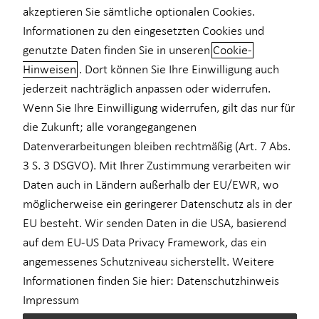
akzeptieren Sie sämtliche optionalen Cookies.
Private Krankenvorsorge
Informationen zu den eingesetzten Cookies und
genutzte Daten finden Sie in unseren
Cookie-
Einkommenssicherung
Hinweisen
. Dort können Sie Ihre Einwilligung auch
Steve Kober kennenlernen in Halle
Kindervorsorge
jederzeit nachträglich anpassen oder widerrufen.
Über mich – Ihr Partner für finanzielle Sicherheit und
Wenn Sie Ihre Einwilligung widerrufen, gilt das nur für
Sach- und Vermögenssicherung
Wachstum
die Zukunft; alle vorangegangenen
Expat
Datenverarbeitungen bleiben rechtmäßig (Art. 7 Abs.
Steve Kober
Mein Name ist
, und seit 2007 begleite ich
3 S. 3 DSGVO). Mit Ihrer Zustimmung verarbeiten wir
Menschen auf ihrem Weg zu finanzieller Stabilität,
Daten auch in Ländern außerhalb der EU/EWR, wo
strategischem Vermögensaufbau und einer sicheren
möglicherweise ein geringerer Datenschutz als in der
Ruhestandsplanung. Schon nach meinem Studium war mir klar,
EU besteht. Wir senden Daten in die USA, basierend
dass ich in der Finanzwelt nicht nur arbeiten,
auf dem EU-US Data Privacy Framework, das ein
eigenverantwortlich und unabhängig
sondern
angemessenes Schutzniveau sicherstellt. Weitere
beraten
möchte. Deshalb entschied ich mich direkt für
Informationen finden Sie hier:
Datenschutzhinweis
Selbstständigkeit
die
– eine Entscheidung, die ich bis heute als
Impressum
eine der besten meines Lebens sehe.