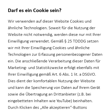
Darf es ein Cookie sein?
Wir verwenden auf dieser Website Cookies und
ähnliche Technologien. Soweit für die Nutzung der
Website nicht notwendig, werden diese nur mit Ihrer
Finanzberatung
Investment
Wissenswertes
Service
Einwilligung verwendet. Gemäß § 25 TDDDG setzen
wir mit Ihrer Einwilligung Cookies und ähnliche
Ganzheitliche Beratung
Überblick
Über mich
Kundenportal
Technologien zur Erfassung personenbezogener Daten
Videoberatung
Investmentfonds
Über HORBACH
Schadenabwicklung
ein. Die anschließende Verarbeitung dieser Daten für
Marketing- und Statistikzwecke erfolgt ebenfalls mit
Altersvorsorge
Inflationsbegegnung
Ihrer Einwilligung gemäß Art. 6 Abs. 1 lit. a DSGVO.
Betriebliche Altersvorsorge
ELTIF & AIF
Dies dient der komfortablen Nutzung der Website
und kann die Speicherung von Daten auf Ihrem Gerät
für Lehrkräfte
sowie die Übertragung an Drittanbieter (z.B. bei
Steve Kober
für Medizinberufe
eingebetteten Inhalten wie YouTube) beinhalten.
Durch Klicken des „Alle akzeptieren“-Buttons
für Unternehmen