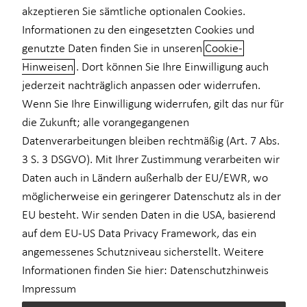
akzeptieren Sie sämtliche optionalen Cookies.
Informationen zu den eingesetzten Cookies und
genutzte Daten finden Sie in unseren
Cookie-
Hinweisen
. Dort können Sie Ihre Einwilligung auch
Wissen Sie, wie hoch Ihre Rente
jederzeit nachträglich anpassen oder widerrufen.
sein wird?
Wenn Sie Ihre Einwilligung widerrufen, gilt das nur für
die Zukunft; alle vorangegangenen
Sind Sie in der gesetzlichen Rentenversicherung versichert und
Datenverarbeitungen bleiben rechtmäßig (Art. 7 Abs.
haben bereits mehr als fünf Jahre gearbeitet, erhalten Sie ab
3 S. 3 DSGVO). Mit Ihrer Zustimmung verarbeiten wir
dem 28. Geburtstag Ihre jährliche Renteninformation von der
Daten auch in Ländern außerhalb der EU/EWR, wo
Deutschen Rentenversicherung. Diese zeigt Ihre zu erwartenden
möglicherweise ein geringerer Datenschutz als in der
Rentenansprüche – doch aufgepasst, es gibt beim Lesen ein paar
Dinge zu beachten: Die zu erwartende Altersrente ist als
EU besteht. Wir senden Daten in die USA, basierend
Bruttowert angegeben. Kranken- und
auf dem EU-US Data Privacy Framework, das ein
Pflegeversicherungsbeiträge sowie ggfs. Steuern müssen von
angemessenes Schutzniveau sicherstellt. Weitere
diesem Betrag noch abgezogen werden. Gleichzeitig wird das
Informationen finden Sie hier:
Datenschutzhinweis
Geld inflationsbedingt zum Renteneintritt weniger wert sein als
Impressum
heute – sprich: Sie können sich davon weniger kaufen.