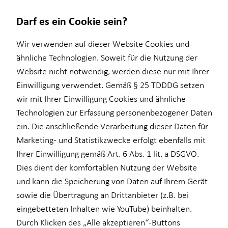
Darf es ein Cookie sein?
Wir verwenden auf dieser Website Cookies und
ähnliche Technologien. Soweit für die Nutzung der
Website nicht notwendig, werden diese nur mit Ihrer
Wissenswertes
Finanzberatung
Einwilligung verwendet. Gemäß § 25 TDDDG setzen
wir mit Ihrer Einwilligung Cookies und ähnliche
Über HORBACH
Ganzheitliche Beratung
Technologien zur Erfassung personenbezogener Daten
Videoberatung
ein. Die anschließende Verarbeitung dieser Daten für
Marketing- und Statistikzwecke erfolgt ebenfalls mit
Altersvorsorge
Ihrer Einwilligung gemäß Art. 6 Abs. 1 lit. a DSGVO.
Kapitalanlage Immobilien
Dies dient der komfortablen Nutzung der Website
und kann die Speicherung von Daten auf Ihrem Gerät
Private Krankenvorsorge
sowie die Übertragung an Drittanbieter (z.B. bei
Einkommenssicherung
eingebetteten Inhalten wie YouTube) beinhalten.
Durch Klicken des „Alle akzeptieren“-Buttons