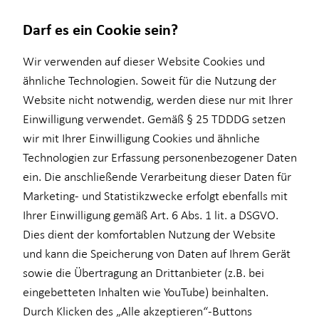
Darf es ein Cookie sein?
Impressum
Wir verwenden auf dieser Website Cookies und
ähnliche Technologien. Soweit für die Nutzung der
Website nicht notwendig, werden diese nur mit Ihrer
Theo Sautter
Investment
Wissenswertes
Finanzberatung
Einwilligung verwendet. Gemäß § 25 TDDDG setzen
wir mit Ihrer Einwilligung Cookies und ähnliche
Investmentfonds
Über HORBACH
Ganzheitliche Beratung
Selbstständiger Vertriebspartner für die Horbach
Technologien zur Erfassung personenbezogener Daten
Altersvorsorge
Wirtschaftsberatung GmbH
ein. Die anschließende Verarbeitung dieser Daten für
Curiestraße 4
Marketing- und Statistikzwecke erfolgt ebenfalls mit
Einkommenssicherung
70563 Stuttgart
Ihrer Einwilligung gemäß Art. 6 Abs. 1 lit. a DSGVO.
Kindervorsorge
Mobil: +49 (155) 60549109
Dies dient der komfortablen Nutzung der Website
E-Mail:
theo.sautter@horbach.de
und kann die Speicherung von Daten auf Ihrem Gerät
sowie die Übertragung an Drittanbieter (z.B. bei
Verantwortlicher im Sinne des § 18 Abs. 2
eingebetteten Inhalten wie YouTube) beinhalten.
MstV
Durch Klicken des „Alle akzeptieren“-Buttons