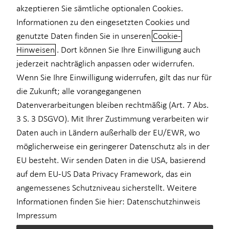
akzeptieren Sie sämtliche optionalen Cookies.
Informationen zu den eingesetzten Cookies und
Theo Sautter
genutzte Daten finden Sie in unseren
Cookie-
Curiestraße 4
Hinweisen
. Dort können Sie Ihre Einwilligung auch
70563 Stuttgart
jederzeit nachträglich anpassen oder widerrufen.
Erlaubnis nach § 34d GewO​
Wenn Sie Ihre Einwilligung widerrufen, gilt das nur für
die Zukunft; alle vorangegangenen
Datenverarbeitungen bleiben rechtmäßig (Art. 7 Abs.
Aufsichtsbehörde:
3 S. 3 DSGVO). Mit Ihrer Zustimmung verarbeiten wir
IHK Region Stuttgart
Daten auch in Ländern außerhalb der EU/EWR, wo
Jägerstr. 30
möglicherweise ein geringerer Datenschutz als in der
70174 Stuttgart
EU besteht. Wir senden Daten in die USA, basierend
auf dem EU-US Data Privacy Framework, das ein
Registrierungsnummer: D-O35I-OYBOH-91
angemessenes Schutzniveau sicherstellt. Weitere
Registrierungs-Nr.: einsehbar unter
www.vermittlerregister.info
Informationen finden Sie hier:
Datenschutzhinweis
Impressum
Berufsbezeichnung: Versicherungsvertreter mit Erlaubnis nach §