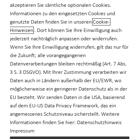
akzeptieren Sie sämtliche optionalen Cookies.
Informationen zu den eingesetzten Cookies und
genutzte Daten finden Sie in unseren
Cookie-
Hinweisen
. Dort können Sie Ihre Einwilligung auch
Viktoria Flaig kennenlernen in
jederzeit nachträglich anpassen oder widerrufen.
Köln
Wenn Sie Ihre Einwilligung widerrufen, gilt das nur für
die Zukunft; alle vorangegangenen
"You decide where north is!"
Datenverarbeitungen bleiben rechtmäßig (Art. 7 Abs.
Mein Name ist Viktoria Flaig, 95' Jahrgang und ich bin Ihre
3 S. 3 DSGVO). Mit Ihrer Zustimmung verarbeiten wir
persönliche Ansprechpartnerin für die ganzheitliche
Daten auch in Ländern außerhalb der EU/EWR, wo
Finanzplanung.
möglicherweise ein geringerer Datenschutz als in der
EU besteht. Wir senden Daten in die USA, basierend
Wo Sie genau hinwollen, also wo Ihr "Norden" ist, wollen wir
auf dem EU-US Data Privacy Framework, das ein
gemeinsam herausfinden. Persönlich habe ich schon auf vier
angemessenes Schutzniveau sicherstellt. Weitere
Kontinenten, in sechs Ländern, gelebt und durfte
Informationen finden Sie hier:
Datenschutzhinweis
unterschiedlichste Menschen kennenlernen. Die individuellen
Impressum
Ziele, Werte und Wünsche haben mich so sehr fasziniert, dass ich
die Entscheidung getroffen habe, dies mit meinem Job zu