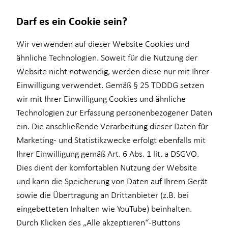
Darf es ein Cookie sein?
Wir verwenden auf dieser Website Cookies und
ähnliche Technologien. Soweit für die Nutzung der
Website nicht notwendig, werden diese nur mit Ihrer
Wissenswertes
Finanzberatung
Service
Investment
Einwilligung verwendet. Gemäß § 25 TDDDG setzen
wir mit Ihrer Einwilligung Cookies und ähnliche
Über mich
Ganzheitliche Beratung
Kundenportal
Überblick
Technologien zur Erfassung personenbezogener Daten
Über HORBACH
Altersvorsorge
Schadenabwicklung
Investmentfonds
ein. Die anschließende Verarbeitung dieser Daten für
Marketing- und Statistikzwecke erfolgt ebenfalls mit
Kapitalanlage Immobilien
Inflationsbegegnung
Ihrer Einwilligung gemäß Art. 6 Abs. 1 lit. a DSGVO.
Private Krankenvorsorge
ELTIF & AIF
Dies dient der komfortablen Nutzung der Website
und kann die Speicherung von Daten auf Ihrem Gerät
Einkommenssicherung
sowie die Übertragung an Drittanbieter (z.B. bei
Viktoria Flaig
Expat
eingebetteten Inhalten wie YouTube) beinhalten.
Durch Klicken des „Alle akzeptieren“-Buttons