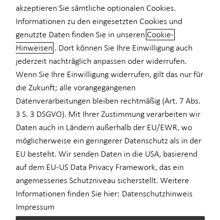
akzeptieren Sie sämtliche optionalen Cookies.
Informationen zu den eingesetzten Cookies und
genutzte Daten finden Sie in unseren
Cookie-
Hinweisen
. Dort können Sie Ihre Einwilligung auch
Überblick Investment
jederzeit nachträglich anpassen oder widerrufen.
Wenn Sie Ihre Einwilligung widerrufen, gilt das nur für
Die meisten Menschen möchten gerne investieren statt nur
sparen – wissen aber nicht wie oder sind vom schieren Ausmaß
die Zukunft; alle vorangegangenen
der Möglichkeiten überfordert. Dabei lassen sich auch schon mit
Datenverarbeitungen bleiben rechtmäßig (Art. 7 Abs.
kleinen Beträgen durch kluge Investments die individuellen Ziele
3 S. 3 DSGVO). Mit Ihrer Zustimmung verarbeiten wir
und Wünsche schneller und bequemer erreichen.
Daten auch in Ländern außerhalb der EU/EWR, wo
möglicherweise ein geringerer Datenschutz als in der
Ich gebe Ihnen einen Überblick über die Bandbreite an
EU besteht. Wir senden Daten in die USA, basierend
Investmentmöglichkeiten und finde eine auf Ihre Bedürfnisse
auf dem EU-US Data Privacy Framework, das ein
abgestimmte Anlagestrategie.
angemessenes Schutzniveau sicherstellt. Weitere
Informationen finden Sie hier:
Datenschutzhinweis
Das Wichtigste in Kürze
Impressum
Investitionen in Anlagen mit Sachwertcharakter wie