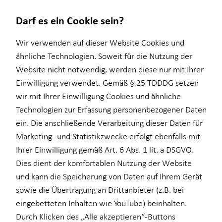
Darf es ein Cookie sein?
Wir verwenden auf dieser Website Cookies und
ähnliche Technologien. Soweit für die Nutzung der
Website nicht notwendig, werden diese nur mit Ihrer
Wissenswertes
Service
Finanzberatung
Karriere-Infos
Investment
Einwilligung verwendet. Gemäß § 25 TDDDG setzen
wir mit Ihrer Einwilligung Cookies und ähnliche
Über HORBACH
Kundenportal
Ganzheitliche Beratung
Karrierechancen
Überblick
Technologien zur Erfassung personenbezogener Daten
Altersvorsorge
Initiativbewerbung
ELTIF & AIF
ein. Die anschließende Verarbeitung dieser Daten für
Marketing- und Statistikzwecke erfolgt ebenfalls mit
für Medizinberufe
Ihrer Einwilligung gemäß Art. 6 Abs. 1 lit. a DSGVO.
Dies dient der komfortablen Nutzung der Website
und kann die Speicherung von Daten auf Ihrem Gerät
sowie die Übertragung an Drittanbieter (z.B. bei
eingebetteten Inhalten wie YouTube) beinhalten.
Durch Klicken des „Alle akzeptieren“-Buttons