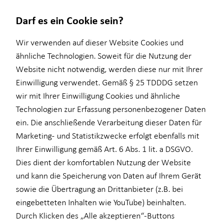
Darf es ein Cookie sein?
Wir verwenden auf dieser Website Cookies und
ähnliche Technologien. Soweit für die Nutzung der
Website nicht notwendig, werden diese nur mit Ihrer
Wissenswertes
Service
Finanzberatung
Investment
Einwilligung verwendet. Gemäß § 25 TDDDG setzen
wir mit Ihrer Einwilligung Cookies und ähnliche
Über mich
Kundenportal
Ganzheitliche Beratung
Überblick
Technologien zur Erfassung personenbezogener Daten
Über HORBACH
Schadenabwicklung
Videoberatung
Investmentfonds
ein. Die anschließende Verarbeitung dieser Daten für
Marketing- und Statistikzwecke erfolgt ebenfalls mit
Altersvorsorge
Inflationsbegegnung
Ihrer Einwilligung gemäß Art. 6 Abs. 1 lit. a DSGVO.
Baufinanzierung
ELTIF & AIF
Dies dient der komfortablen Nutzung der Website
und kann die Speicherung von Daten auf Ihrem Gerät
Betriebliche Altersvorsorge
sowie die Übertragung an Drittanbieter (z.B. bei
Kapitalanlage Immobilien
eingebetteten Inhalten wie YouTube) beinhalten.
Durch Klicken des „Alle akzeptieren“-Buttons
Private Krankenvorsorge