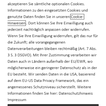
akzeptieren Sie sämtliche optionalen Cookies.
Einkommenssicherung
Informationen zu den eingesetzten Cookies und
genutzte Daten finden Sie in unseren
Cookie-
Kindervorsorge
Hinweisen
. Dort können Sie Ihre Einwilligung auch
Wissen Sie, wie hoch Ihre Rente
Sach- und Vermögenssicherung
jederzeit nachträglich anpassen oder widerrufen.
sein wird?
Wenn Sie Ihre Einwilligung widerrufen, gilt das nur für
die Zukunft; alle vorangegangenen
Sind Sie in der gesetzlichen Rentenversicherung versichert und
Datenverarbeitungen bleiben rechtmäßig (Art. 7 Abs.
haben bereits mehr als fünf Jahre gearbeitet, erhalten Sie ab
3 S. 3 DSGVO). Mit Ihrer Zustimmung verarbeiten wir
dem 28. Geburtstag Ihre jährliche Renteninformation von der
Daten auch in Ländern außerhalb der EU/EWR, wo
Deutschen Rentenversicherung. Diese zeigt Ihre zu erwartenden
möglicherweise ein geringerer Datenschutz als in der
Rentenansprüche – doch aufgepasst, es gibt beim Lesen ein paar
Dinge zu beachten: Die zu erwartende Altersrente ist als
EU besteht. Wir senden Daten in die USA, basierend
Bruttowert angegeben. Kranken- und
auf dem EU-US Data Privacy Framework, das ein
Pflegeversicherungsbeiträge sowie ggfs. Steuern müssen von
angemessenes Schutzniveau sicherstellt. Weitere
diesem Betrag noch abgezogen werden. Gleichzeitig wird das
Informationen finden Sie hier:
Datenschutzhinweis
Geld inflationsbedingt zum Renteneintritt weniger wert sein als
Impressum
heute – sprich: Sie können sich davon weniger kaufen.