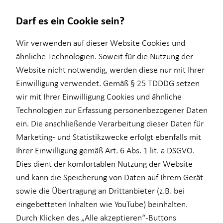
Darf es ein Cookie sein?
Wir verwenden auf dieser Website Cookies und
ähnliche Technologien. Soweit für die Nutzung der
Website nicht notwendig, werden diese nur mit Ihrer
Wissenswertes
Service
Finanzberatung
Investment
Einwilligung verwendet. Gemäß § 25 TDDDG setzen
wir mit Ihrer Einwilligung Cookies und ähnliche
Über mich
Kundenportal
Ganzheitliche Beratung
Überblick
Technologien zur Erfassung personenbezogener Daten
Über HORBACH
Schadenabwicklung
Videoberatung
Investmentfonds
ein. Die anschließende Verarbeitung dieser Daten für
Marketing- und Statistikzwecke erfolgt ebenfalls mit
Altersvorsorge
Inflationsbegegnung
Ihrer Einwilligung gemäß Art. 6 Abs. 1 lit. a DSGVO.
Baufinanzierung
ELTIF & AIF
Dies dient der komfortablen Nutzung der Website
und kann die Speicherung von Daten auf Ihrem Gerät
Betriebliche Altersvorsorge
sowie die Übertragung an Drittanbieter (z.B. bei
Kapitalanlage Immobilien
eingebetteten Inhalten wie YouTube) beinhalten.
Durch Klicken des „Alle akzeptieren“-Buttons
Private Krankenvorsorge