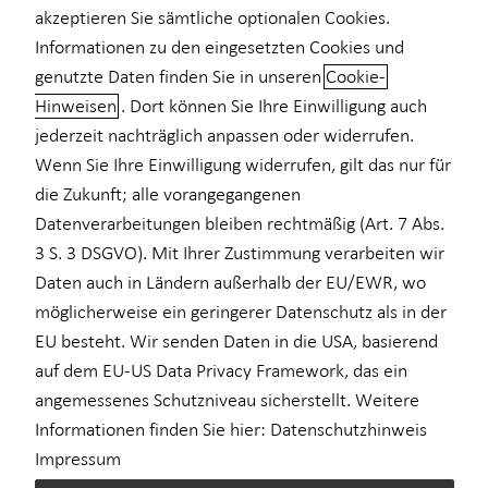
akzeptieren Sie sämtliche optionalen Cookies.
Einkommenssicherung
Informationen zu den eingesetzten Cookies und
genutzte Daten finden Sie in unseren
Cookie-
Kindervorsorge
Hinweisen
. Dort können Sie Ihre Einwilligung auch
Alternative Investmentfonds: Was
Sach- und Vermögenssicherung
jederzeit nachträglich anpassen oder widerrufen.
sie sind und für wen sie sich
Wenn Sie Ihre Einwilligung widerrufen, gilt das nur für
eignen
die Zukunft; alle vorangegangenen
Datenverarbeitungen bleiben rechtmäßig (Art. 7 Abs.
Investieren ist Ihr Ding, Sie möchten aber über die gängigen
3 S. 3 DSGVO). Mit Ihrer Zustimmung verarbeiten wir
Wege der börsengehandelten Investments hinaus? Mit
Daten auch in Ländern außerhalb der EU/EWR, wo
Alternativen Investmentfonds (AIF), wie beispielsweise ELTIFs,
möglicherweise ein geringerer Datenschutz als in der
können Sie auch abseits von Börsenschwankungen investieren.
EU besteht. Wir senden Daten in die USA, basierend
auf dem EU-US Data Privacy Framework, das ein
Das Wichtigste in Kürze
angemessenes Schutzniveau sicherstellt. Weitere
Informationen finden Sie hier:
Datenschutzhinweis
Im Folgenden betrachten wir Alternative Investmentfonds,
Impressum
die nicht-börsennotiert sind. Es handelt sich hierbei um
Anlagefonds, die in Sachwerte wie Infrastruktur
oder