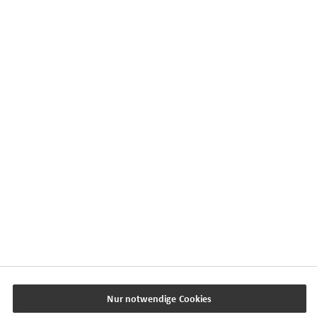
Kontaktübersicht
Impressum
Datenschutz
Cookie-Einstellungen
Beschwerdedialog
Offenlegung von Nachhaltigkeitsthemen
Transparenzhinweis BFSG
www.horbach.de
Nur notwendige Cookies