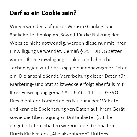
Darf es ein Cookie sein?
Benjamin Röske
Wir verwenden auf dieser Website Cookies und
Seniorberater
ähnliche Technologien. Soweit für die Nutzung der
Website nicht notwendig, werden diese nur mit Ihrer
Wissenswertes
Service
Finanzberatung
Investment
Karriere-Infos
Einwilligung verwendet. Gemäß § 25 TDDDG setzen
wir mit Ihrer Einwilligung Cookies und ähnliche
Über mich
Kundenportal
Ganzheitliche Beratung
Überblick
Karrierechancen
Technologien zur Erfassung personenbezogener Daten
Interview
Schadenabwicklung
Altersvorsorge
Investmentfonds
Initiativbewerbung
E-Mail
Anruf
Maps
vCard
ein. Die anschließende Verarbeitung dieser Daten für
Marketing- und Statistikzwecke erfolgt ebenfalls mit
Über HORBACH
Einkommenssicherung
Inflationsbegegnung
Ihrer Einwilligung gemäß Art. 6 Abs. 1 lit. a DSGVO.
ELTIF & AIF
Dies dient der komfortablen Nutzung der Website
und kann die Speicherung von Daten auf Ihrem Gerät
benjamin.roeske@horbach.de
sowie die Übertragung an Drittanbieter (z.B. bei
eingebetteten Inhalten wie YouTube) beinhalten.
Bahnhofstraße 24
Durch Klicken des „Alle akzeptieren“-Buttons
09111 Chemnitz