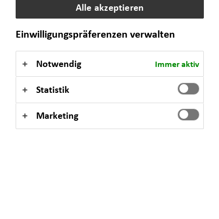
Alle akzeptieren
Selbstverständlich sind auch Termine außerhalb dieser
Einwilligungspräferenzen verwalten
Geschäftszeiten auf Anfrage möglich.
Notwendig
Immer aktiv
Statistik
Kontaktformular
Marketing
Benjamin Röske
Bahnhofstraße 24
09111 Chemnitz