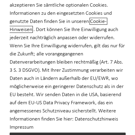
akzeptieren Sie sämtliche optionalen Cookies.
Informationen zu den eingesetzten Cookies und
+49 (177) 8144877
genutzte Daten finden Sie in unseren
Cookie-
Hinweisen
. Dort können Sie Ihre Einwilligung auch
jederzeit nachträglich anpassen oder widerrufen.
Wenn Sie Ihre Einwilligung widerrufen, gilt das nur für
die Zukunft; alle vorangegangenen
Geschäftszeiten
Datenverarbeitungen bleiben rechtmäßig (Art. 7 Abs.
3 S. 3 DSGVO). Mit Ihrer Zustimmung verarbeiten wir
Montag
Daten auch in Ländern außerhalb der EU/EWR, wo
09:00 - 20:00 Uhr
möglicherweise ein geringerer Datenschutz als in der
Dienstag
09:00 - 20:00 Uhr
EU besteht. Wir senden Daten in die USA, basierend
auf dem EU-US Data Privacy Framework, das ein
Mittwoch
09:00 - 20:00 Uhr
angemessenes Schutzniveau sicherstellt. Weitere
Donnerstag
09:00 - 20:00 Uhr
Informationen finden Sie hier:
Datenschutzhinweis
Impressum
Freitag
09:00 - 18:00 Uhr