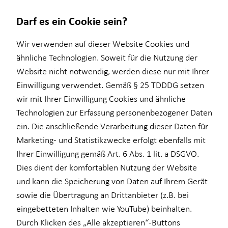
Darf es ein Cookie sein?
Wir verwenden auf dieser Website Cookies und
ähnliche Technologien. Soweit für die Nutzung der
Website nicht notwendig, werden diese nur mit Ihrer
Finanzberatung
Baufinanzierung
Kapitalanlage Immobilien
Investment
Wissenswertes
Service
Karriere-Infos
Einwilligung verwendet. Gemäß § 25 TDDDG setzen
wir mit Ihrer Einwilligung Cookies und ähnliche
Ganzheitliche Beratung
Überblick
Überblick
Überblick
Über mich
Schadenabwicklung
Karrierechancen
Technologien zur Erfassung personenbezogener Daten
Videoberatung
Wohnriester
Voraussetzungen
Investmentfonds
Interview
Initiativbewerbung
ein. Die anschließende Verarbeitung dieser Daten für
Marketing- und Statistikzwecke erfolgt ebenfalls mit
Altersvorsorge
Finanzierungswege
Steuerliche Vorteile
Inflationsbegegnung
Über HORBACH
Ihrer Einwilligung gemäß Art. 6 Abs. 1 lit. a DSGVO.
Betriebliche Altersvorsorge
Energetische Sanierung
ELTIF & AIF
Dies dient der komfortablen Nutzung der Website
und kann die Speicherung von Daten auf Ihrem Gerät
für Lehrkräfte
sowie die Übertragung an Drittanbieter (z.B. bei
für Medizinberufe
eingebetteten Inhalten wie YouTube) beinhalten.
Durch Klicken des „Alle akzeptieren“-Buttons
für Unternehmen