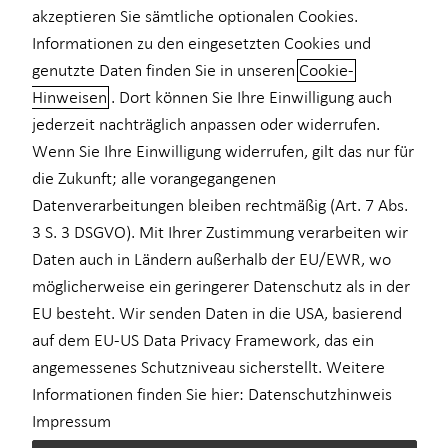
akzeptieren Sie sämtliche optionalen Cookies.
Private Krankenvorsorge
Informationen zu den eingesetzten Cookies und
genutzte Daten finden Sie in unseren
Cookie-
Einkommenssicherung
Hinweisen
. Dort können Sie Ihre Einwilligung auch
Beratung für Lehrkräfte
Kindervorsorge
jederzeit nachträglich anpassen oder widerrufen.
Wenn Sie Ihre Einwilligung widerrufen, gilt das nur für
Seit 1983 beraten wir bei der Horbach Wirtschaftsberatung
Sach- und Vermögenssicherung
bundesweit Lehrerinnen, Lehrer und Lehramtsstudierende.
die Zukunft; alle vorangegangenen
Expat
Gemeinsam mit Ihnen entwickele ich ein individuelles Finanz-
Datenverarbeitungen bleiben rechtmäßig (Art. 7 Abs.
und Vorsorgekonzept, das genau auf Ihre berufliche und private
3 S. 3 DSGVO). Mit Ihrer Zustimmung verarbeiten wir
Situation zugeschnitten ist.
Daten auch in Ländern außerhalb der EU/EWR, wo
möglicherweise ein geringerer Datenschutz als in der
Als Lehrkraft stellen sie sich bestimmt viele Fragen: Reicht
EU besteht. Wir senden Daten in die USA, basierend
meine spätere Pension aus? Sollte ich zusätzlich privat
auf dem EU-US Data Privacy Framework, das ein
vorsorgen? Was passiert bei einem Dienstunfall oder
angemessenes Schutzniveau sicherstellt. Weitere
Haftpflichtschaden? Welche Versicherungen sind sinnvoll?
Welche steuerlichen Vorteile kann ich nutzen?
Informationen finden Sie hier:
Datenschutzhinweis
Impressum
Ich unterstütze Sie dabei, die passenden Antworten zu finden und