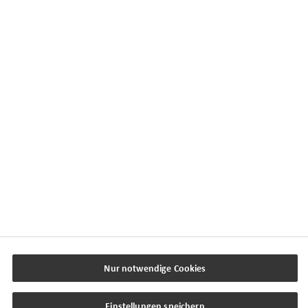
Kontaktübersicht
Impressum
Datenschutz
Cookie-Einstellungen
Beschwerdedialog
Offenlegung von Nachhaltigkeitsthemen
Transparenzhinweis BFSG
www.horbach.de
Nur notwendige Cookies
Einstellungen speichern