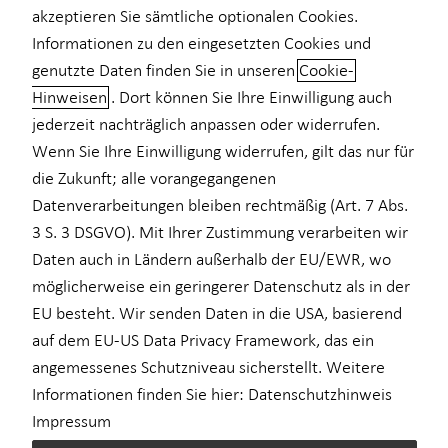
akzeptieren Sie sämtliche optionalen Cookies.
Private Krankenvorsorge
Informationen zu den eingesetzten Cookies und
genutzte Daten finden Sie in unseren
Cookie-
Einkommenssicherung
Hinweisen
. Dort können Sie Ihre Einwilligung auch
Von der Inflation profitieren
Kindervorsorge
jederzeit nachträglich anpassen oder widerrufen.
Wenn Sie Ihre Einwilligung widerrufen, gilt das nur für
Egal, ob Kosten für Strom, Benzin oder Lebensmittel: Steigende
Sach- und Vermögenssicherung
Preise sowie das Thema Inflation sind in den Medien
die Zukunft; alle vorangegangenen
Expat
omnipräsent und alle reden über mögliche Auswirkungen auf die
Datenverarbeitungen bleiben rechtmäßig (Art. 7 Abs.
Zukunft. Doch was genau steckt dahinter? Und wie können Sie
3 S. 3 DSGVO). Mit Ihrer Zustimmung verarbeiten wir
finanziell selbstbestimmt mit der Situation umgehen? Als
Daten auch in Ländern außerhalb der EU/EWR, wo
Finanzberatung machen wir das Thema Inflation für Sie
möglicherweise ein geringerer Datenschutz als in der
verständlich.
EU besteht. Wir senden Daten in die USA, basierend
auf dem EU-US Data Privacy Framework, das ein
Das Wichtigste in Kürze
angemessenes Schutzniveau sicherstellt. Weitere
Informationen finden Sie hier:
Datenschutzhinweis
Die Inflationsrate wird monatlich anhand des
Impressum
Verbraucherpreisindex ermittelt, der die Preisentwicklung