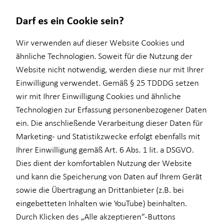
Darf es ein Cookie sein?
Wir verwenden auf dieser Website Cookies und
ähnliche Technologien. Soweit für die Nutzung der
Website nicht notwendig, werden diese nur mit Ihrer
Finanzberatung
Baufinanzierung
Kapitalanlage Immobilien
Investment
Wissenswertes
Service
Karriere-Infos
Einwilligung verwendet. Gemäß § 25 TDDDG setzen
wir mit Ihrer Einwilligung Cookies und ähnliche
Ganzheitliche Beratung
Überblick
Überblick
Überblick
Über mich
Schadenabwicklung
Karrierechancen
Technologien zur Erfassung personenbezogener Daten
Videoberatung
Wohnriester
Voraussetzungen
Investmentfonds
Interview
Initiativbewerbung
ein. Die anschließende Verarbeitung dieser Daten für
Marketing- und Statistikzwecke erfolgt ebenfalls mit
Altersvorsorge
Finanzierungswege
Steuerliche Vorteile
Inflationsbegegnung
Über HORBACH
Ihrer Einwilligung gemäß Art. 6 Abs. 1 lit. a DSGVO.
Betriebliche Altersvorsorge
Energetische Sanierung
ELTIF & AIF
Dies dient der komfortablen Nutzung der Website
und kann die Speicherung von Daten auf Ihrem Gerät
für Lehrkräfte
sowie die Übertragung an Drittanbieter (z.B. bei
für Medizinberufe
eingebetteten Inhalten wie YouTube) beinhalten.
Durch Klicken des „Alle akzeptieren“-Buttons
für Unternehmen