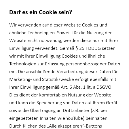
Darf es ein Cookie sein?
Wir verwenden auf dieser Website Cookies und
ähnliche Technologien. Soweit für die Nutzung der
Website nicht notwendig, werden diese nur mit Ihrer
Wissenswertes
Service
Finanzberatung
Karriere
Investment
Kapitalanlage Immobilien
Einwilligung verwendet. Gemäß § 25 TDDDG setzen
wir mit Ihrer Einwilligung Cookies und ähnliche
Über mich
Kundenportal
Ganzheitliche Beratung
Karrierechancen
Überblick
Überblick
Technologien zur Erfassung personenbezogener Daten
Über HORBACH
Schadenabwicklung
Videoberatung
Trainee
Investmentfonds
Voraussetzungen
ein. Die anschließende Verarbeitung dieser Daten für
Marketing- und Statistikzwecke erfolgt ebenfalls mit
Interview
Altersvorsorge
Praktikum
Inflationsbegegnung
Steuerliche Vorteile
Ihrer Einwilligung gemäß Art. 6 Abs. 1 lit. a DSGVO.
Betriebliche Altersvorsorge
Werkstudium
ELTIF & AIF
Dies dient der komfortablen Nutzung der Website
und kann die Speicherung von Daten auf Ihrem Gerät
für Lehrkräfte
Karriere-Podcast
sowie die Übertragung an Drittanbieter (z.B. bei
für Medizinberufe
eingebetteten Inhalten wie YouTube) beinhalten.
Durch Klicken des „Alle akzeptieren“-Buttons
für Unternehmen