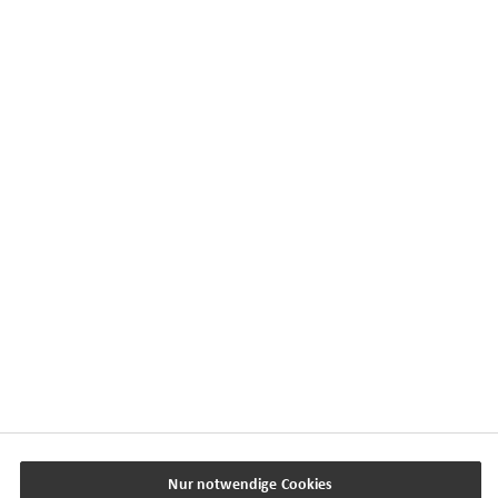
Kontaktübersicht
Impressum
Datenschutz
Cookie-Einstellungen
Beschwerdedialog
Offenlegung von Nachhaltigkeitsthemen
Transparenzhinweis BFSG
www.horbach.de
Nur notwendige Cookies