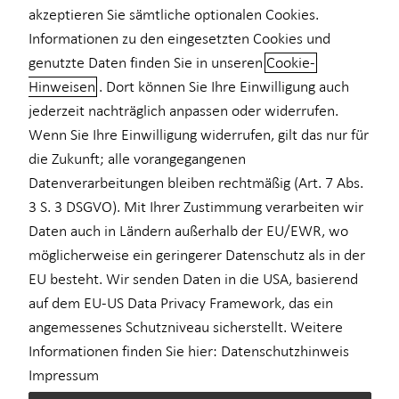
akzeptieren Sie sämtliche optionalen Cookies.
Private Krankenvorsorge
Informationen zu den eingesetzten Cookies und
genutzte Daten finden Sie in unseren
Cookie-
Einkommenssicherung
Hinweisen
. Dort können Sie Ihre Einwilligung auch
Beratung für Lehrkräfte
Kindervorsorge
jederzeit nachträglich anpassen oder widerrufen.
Wenn Sie Ihre Einwilligung widerrufen, gilt das nur für
Seit 1983 beraten wir bei der Horbach Wirtschaftsberatung
Sach- und Vermögenssicherung
bundesweit Lehrerinnen, Lehrer und Lehramtsstudierende.
die Zukunft; alle vorangegangenen
Expat
Gemeinsam mit Ihnen entwickele ich ein individuelles Finanz-
Datenverarbeitungen bleiben rechtmäßig (Art. 7 Abs.
und Vorsorgekonzept, das genau auf Ihre berufliche und private
3 S. 3 DSGVO). Mit Ihrer Zustimmung verarbeiten wir
Situation zugeschnitten ist.
Daten auch in Ländern außerhalb der EU/EWR, wo
möglicherweise ein geringerer Datenschutz als in der
Als Lehrkraft stellen sie sich bestimmt viele Fragen: Reicht
EU besteht. Wir senden Daten in die USA, basierend
meine spätere Pension aus? Sollte ich zusätzlich privat
auf dem EU-US Data Privacy Framework, das ein
vorsorgen? Was passiert bei einem Dienstunfall oder
angemessenes Schutzniveau sicherstellt. Weitere
Haftpflichtschaden? Welche Versicherungen sind sinnvoll?
Welche steuerlichen Vorteile kann ich nutzen?
Informationen finden Sie hier:
Datenschutzhinweis
Impressum
Ich unterstütze Sie dabei, die passenden Antworten zu finden und