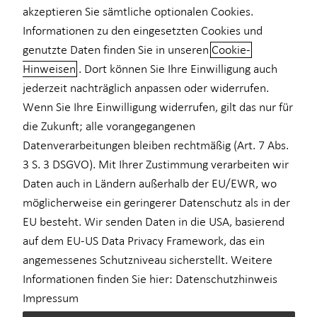
akzeptieren Sie sämtliche optionalen Cookies.
Private Krankenvorsorge
Informationen zu den eingesetzten Cookies und
genutzte Daten finden Sie in unseren
Cookie-
Einkommenssicherung
Hinweisen
. Dort können Sie Ihre Einwilligung auch
Optimal beraten mit Best-Select
jederzeit nachträglich anpassen oder widerrufen.
Wenn Sie Ihre Einwilligung widerrufen, gilt das nur für
Die Basis einer exzellenten Finanzberatung ist Vertrauen. Im
Mittelpunkt meiner Arbeit stehen ausschließlich Ihre Wünsche,
die Zukunft; alle vorangegangenen
Träume und Pläne. So erkenne ich Ihren individuellen Bedarf –
Datenverarbeitungen bleiben rechtmäßig (Art. 7 Abs.
und kann Sie anschließend immer passgenau beraten. Um aus
3 S. 3 DSGVO). Mit Ihrer Zustimmung verarbeiten wir
dem riesigen Angebot an Finanz- und Versicherungsinstrumenten
Daten auch in Ländern außerhalb der EU/EWR, wo
zuverlässig die passenden Lösungen zu filtern, nutze ich das Best-
möglicherweise ein geringerer Datenschutz als in der
Select-Prinzip.
EU besteht. Wir senden Daten in die USA, basierend
auf dem EU-US Data Privacy Framework, das ein
Ich greife auf die Produktvielfalt einer Vielzahl renommierter
angemessenes Schutzniveau sicherstellt. Weitere
Banken, Bausparkassen, Immobilienanbieter, Versicherungen
und Investmenthäuser zurück. Dabei kommt aber nicht jedes
Informationen finden Sie hier:
Datenschutzhinweis
Angebot infrage. Sämtliche Produkte unserer
Impressum
Partnergesellschaften werden von unseren Expertinnen und