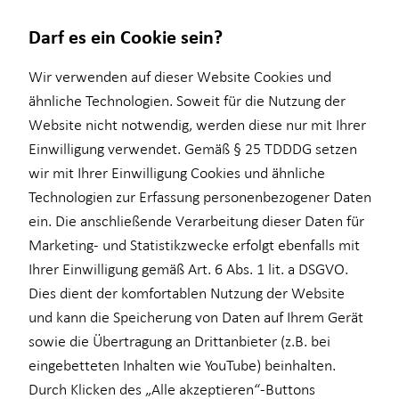
Darf es ein Cookie sein?
Wir verwenden auf dieser Website Cookies und
ähnliche Technologien. Soweit für die Nutzung der
Website nicht notwendig, werden diese nur mit Ihrer
Service
Finanzberatung
Wissenswertes
Investment
Einwilligung verwendet. Gemäß § 25 TDDDG setzen
wir mit Ihrer Einwilligung Cookies und ähnliche
Kundenportal
Ganzheitliche Beratung
Über HORBACH
Überblick
Technologien zur Erfassung personenbezogener Daten
Schadenabwicklung
Videoberatung
Über mich
Investmentfonds
ein. Die anschließende Verarbeitung dieser Daten für
Marketing- und Statistikzwecke erfolgt ebenfalls mit
Altersvorsorge
Interview
Ihrer Einwilligung gemäß Art. 6 Abs. 1 lit. a DSGVO.
Baufinanzierung
Dies dient der komfortablen Nutzung der Website
und kann die Speicherung von Daten auf Ihrem Gerät
für Lehrkräfte
sowie die Übertragung an Drittanbieter (z.B. bei
für Medizinberufe
eingebetteten Inhalten wie YouTube) beinhalten.
Durch Klicken des „Alle akzeptieren“-Buttons
für Unternehmen