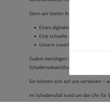
Denn wir bieten Ihnen:
Einen digitalen Service, der Ihne
Eine schnelle und unkomplizierte 
Unsere zuverlässige Unterstütz
Zudem benötigen Sie nur noch eine 
Schadensabwicklung für Sie so einfac
Sie können sich auf uns verlassen – wi
Im Schadensfall rund um die Uhr für S
0511-9020-4411*