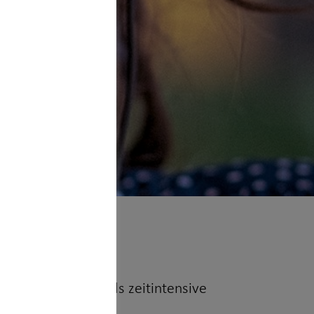
daraufhin die oftmals zeitintensive
anders!