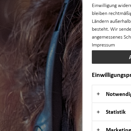
Einwilligung wider
bleiben rechtmäßig
für Lehrkräfte
Ländern außerhalb
besteht. Wir sende
für Medizinberufe
angemessenes Schut
Impressum
für Unternehmen
Private Krankenvorsorge
Einwilligungs
Einkommenssicherung
Notwendi
Statistik
Marketing