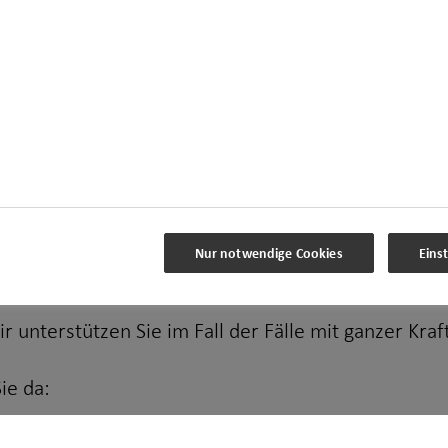
n täglich rund um die Uhr zur Verfügung steht.
Hilfe.
ung – von der Schadensaufnahme bis zum Schadensa
Nummer und eine Adresse: Wir kümmern uns um alle
Nur notwendige Cookies
Eins
h wie noch nie.
r unterstützen Sie im Fall der Fälle mit ganzer Kraf
ie da: