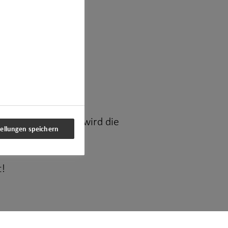
bschluss.
s Weitere. Damit wird die
tellungen speichern
t!