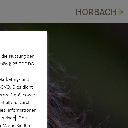
 die Nutzung der
Gemäß § 25 TDDDG
Marketing- und
DSGVO. Dies dient
Ihrem Gerät sowie
inhalten. Durch
ies. Informationen
nweisen
. Dort
n. Wenn Sie Ihre