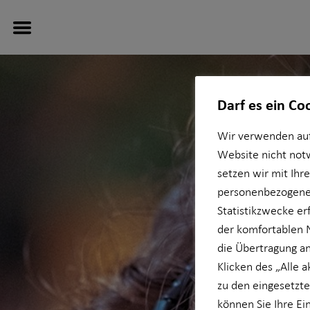
Darf es ein Co
Wir verwenden auf
Service
Finanzberatung
Wissenswertes
Investment
Website nicht not
setzen wir mit Ihr
Kundenportal
Ganzheitliche Beratung
Über HORBACH
Überblick
personenbezogener
Statistikzwecke erf
Schadenabwicklung
Videoberatung
Über mich
Investmentfonds
der komfortablen 
die Übertragung an
Altersvorsorge
Interview
Klicken des „Alle 
zu den eingesetzte
Baufinanzierung
können Sie Ihre Ei