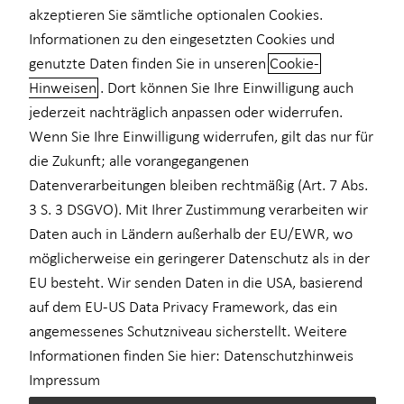
akzeptieren Sie sämtliche optionalen Cookies.
Informationen zu den eingesetzten Cookies und
genutzte Daten finden Sie in unseren
Cookie-
Hinweisen
. Dort können Sie Ihre Einwilligung auch
Das ist Horbach
jederzeit nachträglich anpassen oder widerrufen.
Wirtschaftsberatrung
Wenn Sie Ihre Einwilligung widerrufen, gilt das nur für
die Zukunft; alle vorangegangenen
Die Horbach Wirtschaftsberatung GmbH ist ein führendes
Datenverarbeitungen bleiben rechtmäßig (Art. 7 Abs.
Finanzberatungsunternehmen in Deutschland. Ob im Bereich der
3 S. 3 DSGVO). Mit Ihrer Zustimmung verarbeiten wir
Medizin, als Lehrerin oder Lehrer oder als anspruchsvolle
Daten auch in Ländern außerhalb der EU/EWR, wo
Privatkundin oder anspruchsvoller Privatkunde – wir bieten Ihnen
möglicherweise ein geringerer Datenschutz als in der
seit über 40 Jahren individuelle Finanzlösungen für alle Facetten
Ihres Lebens. Unsere Leistungen reichen von ganzheitlichem
EU besteht. Wir senden Daten in die USA, basierend
Vorsorge- und Vermögensmanagement über
auf dem EU-US Data Privacy Framework, das ein
Existenzgründungsberatung für Heilberufe bis zur betrieblichen
angemessenes Schutzniveau sicherstellt. Weitere
Altersversorgung. Wir beraten Sie umfassend. Ein Leben lang.
Informationen finden Sie hier:
Datenschutzhinweis
Und gehen dabei immer auf Ihre individuellen Wünsche und
Impressum
Vorhaben ein.