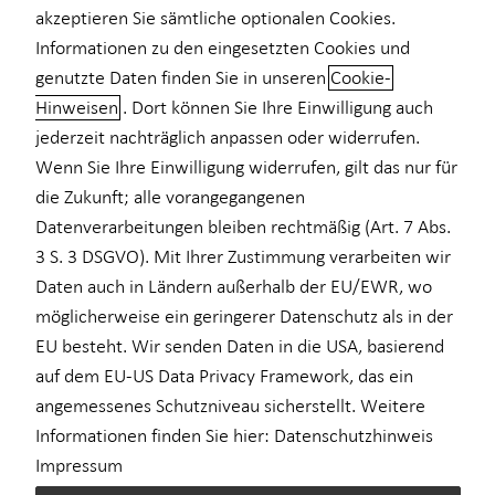
akzeptieren Sie sämtliche optionalen Cookies.
Informationen zu den eingesetzten Cookies und
genutzte Daten finden Sie in unseren
Cookie-
Hinweisen
. Dort können Sie Ihre Einwilligung auch
Praktikum Finanzberater (m/w/d)
jederzeit nachträglich anpassen oder widerrufen.
Ihre Karriere. Ihre Regeln.
Wenn Sie Ihre Einwilligung widerrufen, gilt das nur für
die Zukunft; alle vorangegangenen
Lernen Sie im Rahmen des Praktikums alle Einstiegswege für
Datenverarbeitungen bleiben rechtmäßig (Art. 7 Abs.
Ihre erfolgreiche Karriere bei Horbach Wirtschaftsberatung
3 S. 3 DSGVO). Mit Ihrer Zustimmung verarbeiten wir
kennen. Sie haben Lust darauf, Einblicke in die Finanzberatung zu
Daten auch in Ländern außerhalb der EU/EWR, wo
gewinnen – von der Neukundengewinnung bis zur Erstellung
möglicherweise ein geringerer Datenschutz als in der
individueller Finanzstrategien? Sie möchten eigenständig
EU besteht. Wir senden Daten in die USA, basierend
Projekte mit festen Zielsetzungen realisieren? Dann intensivieren
auf dem EU-US Data Privacy Framework, das ein
Sie gemeinsam mit uns die Zusammenarbeit mit Hochschulen,
angemessenes Schutzniveau sicherstellt. Weitere
bauen Sie Kooperationen sowie Netzwerke auf, unterstützen Sie
Informationen finden Sie hier:
Datenschutzhinweis
bei Events und vielem mehr.
Impressum
Wir bieten Ihnen ein bezahltes Praktikum in einem dynamischen