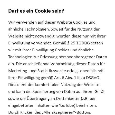
Darf es ein Cookie sein?
Wir verwenden auf dieser Website Cookies und
ähnliche Technologien. Soweit für die Nutzung der
Website nicht notwendig, werden diese nur mit Ihrer
Karriere
Wissenswertes
Service
Finanzberatung
Investment
Einwilligung verwendet. Gemäß § 25 TDDDG setzen
wir mit Ihrer Einwilligung Cookies und ähnliche
Karrierechancen
Über mich
Kundenportal
Ganzheitliche Beratung
Überblick
Technologien zur Erfassung personenbezogener Daten
Trainee
Über HORBACH
Schadenabwicklung
Videoberatung
Investmentfonds
ein. Die anschließende Verarbeitung dieser Daten für
Marketing- und Statistikzwecke erfolgt ebenfalls mit
Praktikum
für Unternehmen
Inflationsbegegnung
Ihrer Einwilligung gemäß Art. 6 Abs. 1 lit. a DSGVO.
Werkstudium
Private Krankenvorsorge
ELTIF & AIF
Dies dient der komfortablen Nutzung der Website
und kann die Speicherung von Daten auf Ihrem Gerät
sowie die Übertragung an Drittanbieter (z.B. bei
eingebetteten Inhalten wie YouTube) beinhalten.
Durch Klicken des „Alle akzeptieren“-Buttons