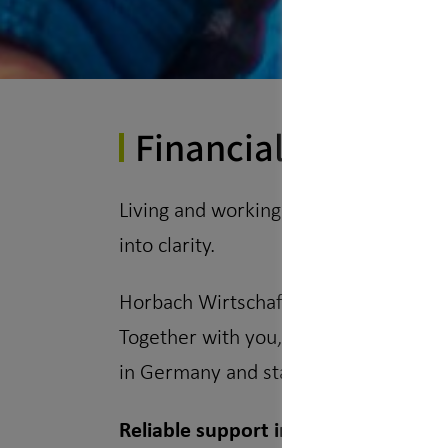
Financial advice fo
Living and working in a new country c
into clarity.
Horbach Wirtschaftsberatung has been
Together with you, I develop a tailore
in Germany and starting your career t
Reliable support in your language