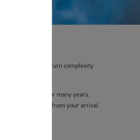
l challenges. Let’s turn complexity
nancial planning for many years.
ation as an expat – from your arrival