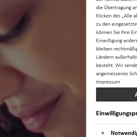
die Übertragung an
Betriebliche Altersvorsorge
Klicken des „Alle 
zu den eingesetzte
Kapitalanlage Immobilien
können Sie Ihre Ei
Einwilligung wider
bleiben rechtmäßig
Einkommenssicherung
Ländern außerhalb
besteht. Wir sende
für Lehrkräfte
angemessenes Schut
Impressum
für Medizinberufe
Private Krankenvorsorge
Einwilligungs
für Unternehmen
Notwendi