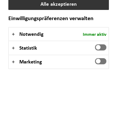
I help you understand the German system and make smart
Alle akzeptieren
financial decisions – no matter where you come from.
Einwilligungspräferenzen verwalten
Notwendig
Immer aktiv
What makes my financial advice unique?
Statistik
New to Germany?
Marketing
An initial orientation on insurance, finance, and local systems