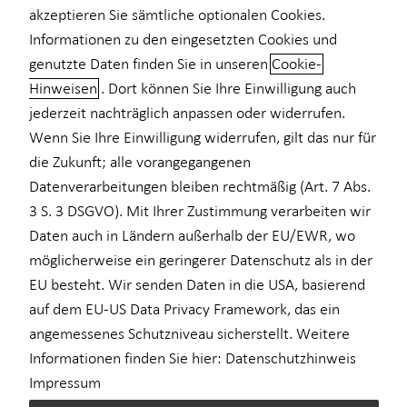
akzeptieren Sie sämtliche optionalen Cookies.
Private Krankenvorsorge
Informationen zu den eingesetzten Cookies und
genutzte Daten finden Sie in unseren
Cookie-
Einkommenssicherung
Hinweisen
. Dort können Sie Ihre Einwilligung auch
Financial advice for expats
Kindervorsorge
jederzeit nachträglich anpassen oder widerrufen.
Wenn Sie Ihre Einwilligung widerrufen, gilt das nur für
Living and working in a new country comes with great
Sach- und Vermögenssicherung
opportunities – and unique financial challenges. Let’s turn
die Zukunft; alle vorangegangenen
Expat
complexity into clarity.
Datenverarbeitungen bleiben rechtmäßig (Art. 7 Abs.
3 S. 3 DSGVO). Mit Ihrer Zustimmung verarbeiten wir
Horbach Wirtschaftsberatung has been successfully advising
Daten auch in Ländern außerhalb der EU/EWR, wo
expats across Germany on financial planning for many years.
möglicherweise ein geringerer Datenschutz als in der
Together with you, I develop a tailored solution designed
EU besteht. Wir senden Daten in die USA, basierend
specifically for your unique situation as an expat – from your
auf dem EU-US Data Privacy Framework, das ein
arrival in Germany and starting your career to long-term life
angemessenes Schutzniveau sicherstellt. Weitere
planning.
Informationen finden Sie hier:
Datenschutzhinweis
Reliable support in your language
Impressum