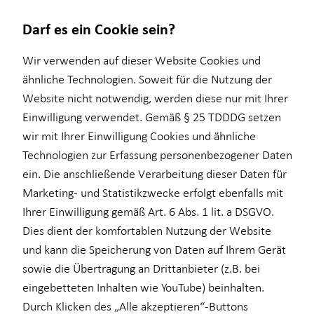
Darf es ein Cookie sein?
Wir verwenden auf dieser Website Cookies und
ähnliche Technologien. Soweit für die Nutzung der
Website nicht notwendig, werden diese nur mit Ihrer
Wissenswertes
Service
Finanzberatung
Investment
Baufinanzierung
Einwilligung verwendet. Gemäß § 25 TDDDG setzen
wir mit Ihrer Einwilligung Cookies und ähnliche
Über HORBACH
Kundenportal
Ganzheitliche Beratung
Überblick
Überblick
Technologien zur Erfassung personenbezogener Daten
Schadenabwicklung
Videoberatung
Investmentfonds
Wohnriester
ein. Die anschließende Verarbeitung dieser Daten für
Marketing- und Statistikzwecke erfolgt ebenfalls mit
Altersvorsorge
Inflationsbegegnung
Finanzierungswege
Ihrer Einwilligung gemäß Art. 6 Abs. 1 lit. a DSGVO.
Betriebliche Altersvorsorge
ELTIF & AIF
Energetische Sanierung
Dies dient der komfortablen Nutzung der Website
und kann die Speicherung von Daten auf Ihrem Gerät
für Lehrkräfte
Zinsrechner
sowie die Übertragung an Drittanbieter (z.B. bei
für Medizinberufe
eingebetteten Inhalten wie YouTube) beinhalten.
Durch Klicken des „Alle akzeptieren“-Buttons
für Unternehmen