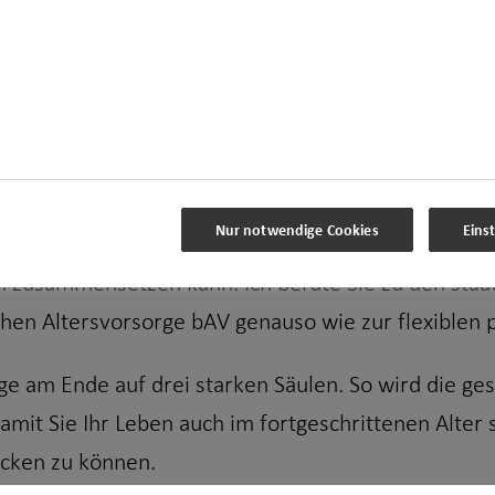
vorsorge für Sie passend sind, kommt ganz individu
nzen an.
Nur notwendige Cookies
Eins
hen Ziele fest und entwickeln daraus den zu Ihnen
 zusammensetzen kann. Ich berate Sie zu den staat
hen Altersvorsorge bAV genauso wie zur flexiblen p
rge am Ende auf drei starken Säulen. So wird die ge
mit Sie Ihr Leben auch im fortgeschrittenen Alter 
icken zu können.