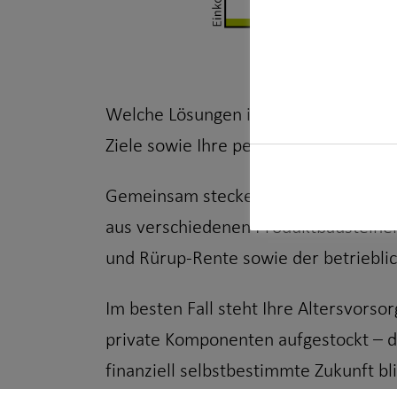
Welche Lösungen im Bereich der Alters
Ziele sowie Ihre persönlichen Präfere
Gemeinsam stecken wir Ihre persönlic
aus verschiedenen Produktbausteinen
und Rürup-Rente sowie der betrieblic
Im besten Fall steht Ihre Altersvorso
private Komponenten aufgestockt – da
finanziell selbstbestimmte Zukunft bl