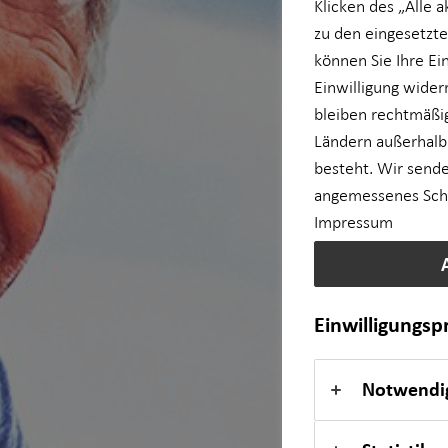
Klicken des „Alle 
zu den eingesetzte
Private Krankenvorsorge
können Sie Ihre Ei
Einwilligung wider
Baufinanzierung
bleiben rechtmäßig
Ländern außerhalb
Kapitalanlage Immobilien
besteht. Wir sende
angemessenes Schut
Videoberatung
Impressum
für Medizinberufe
Einwilligungs
für Unternehmen
Notwendi