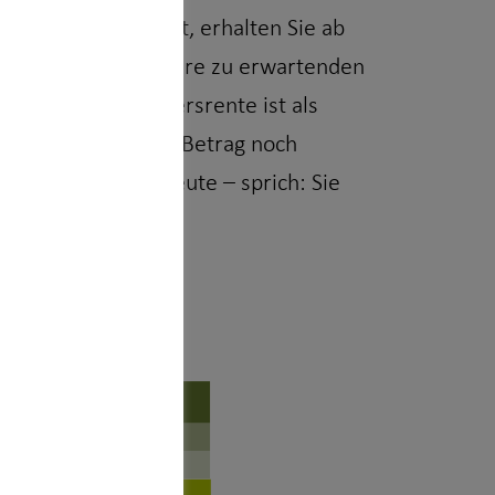
nf Jahre gearbeitet, erhalten Sie ab
rung. Diese zeigt Ihre zu erwartenden
zu erwartende Altersrente ist als
müssen von diesem Betrag noch
r wert sein als heute – sprich: Sie