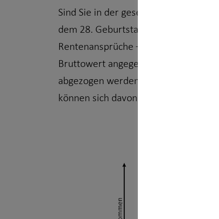
Sind Sie in der gesetzlichen Rentenve
dem 28. Geburtstag Ihre jährliche Re
Rentenansprüche – doch aufgepasst, e
Bruttowert angegeben. Kranken- und 
abgezogen werden. Gleichzeitig wird d
können sich davon weniger kaufen.