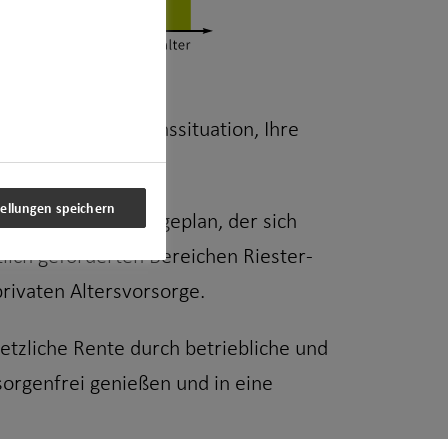
ell auf Ihre Lebenssituation, Ihre
tellungen speichern
 passenden Vorsorgeplan, der sich
lich geförderten Bereichen Riester-
rivaten Altersvorsorge.
setzliche Rente durch betriebliche und
sorgenfrei genießen und in eine