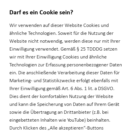
Darf es ein Cookie sein?
Wir verwenden auf dieser Website Cookies und
ähnliche Technologien. Soweit für die Nutzung der
Website nicht notwendig, werden diese nur mit Ihrer
Wissenswertes
Finanzberatung
Service
Einwilligung verwendet. Gemäß § 25 TDDDG setzen
wir mit Ihrer Einwilligung Cookies und ähnliche
Über mich
Ganzheitliche Beratung
Kundenportal
Technologien zur Erfassung personenbezogener Daten
Über HORBACH
Einkommenssicherung
Schadenabwicklung
ein. Die anschließende Verarbeitung dieser Daten für
Marketing- und Statistikzwecke erfolgt ebenfalls mit
Altersvorsorge
Ihrer Einwilligung gemäß Art. 6 Abs. 1 lit. a DSGVO.
Betriebliche Altersvorsorge
Dies dient der komfortablen Nutzung der Website
und kann die Speicherung von Daten auf Ihrem Gerät
Private Krankenvorsorge
sowie die Übertragung an Drittanbieter (z.B. bei
Baufinanzierung
eingebetteten Inhalten wie YouTube) beinhalten.
Durch Klicken des „Alle akzeptieren“-Buttons
Kapitalanlage Immobilien