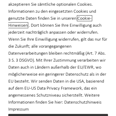
akzeptieren Sie sämtliche optionalen Cookies.
Videoberatung
Informationen zu den eingesetzten Cookies und
genutzte Daten finden Sie in unseren
Cookie-
für Medizinberufe
Hinweisen
. Dort können Sie Ihre Einwilligung auch
Finanzberatung für Ärztinnen und
für Unternehmen
jederzeit nachträglich anpassen oder widerrufen.
Ärzte sowie Medizinstudierende
Wenn Sie Ihre Einwilligung widerrufen, gilt das nur für
die Zukunft; alle vorangegangenen
Als (angehende) Ärztin oder Arzt stehen Sie vor besonderen
Datenverarbeitungen bleiben rechtmäßig (Art. 7 Abs.
finanziellen und beruflichen Herausforderungen. Durch Ihre
3 S. 3 DSGVO). Mit Ihrer Zustimmung verarbeiten wir
hohe Verantwortung, mögliche Haftungsrisiken und
Daten auch in Ländern außerhalb der EU/EWR, wo
unterschiedliche Karrierewege ist eine maßgeschneiderte
möglicherweise ein geringerer Datenschutz als in der
Absicherung besonders wichtig.
EU besteht. Wir senden Daten in die USA, basierend
Ich unterstütze Sie dabei, ihren Versicherungsschutz und ihre
auf dem EU-US Data Privacy Framework, das ein
finanzielle Planung optimal aufzustellen. Je nach beruflicher
angemessenes Schutzniveau sicherstellt. Weitere
Situation unterscheiden sich die Anforderungen deutlich – zum
Informationen finden Sie hier:
Datenschutzhinweis
Beispiel zwischen angestellten Ärztinnen und Ärzten im
Impressum
Krankenhaus und selbständigen Praxisinhabern.