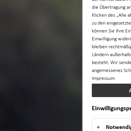
die Übertragung an
für Lehrkräfte
Klicken des „Alle 
zu den eingesetzte
für Medizinberufe
können Sie Ihre Ei
Einwilligung wider
bleiben rechtmäßig
für Unternehmen
Ländern außerhalb
besteht. Wir sende
Private Krankenvorsorge
angemessenes Schut
Impressum
Einkommenssicherung
Kindervorsorge
Einwilligungs
Sach- und Vermögenssicherung
Notwendi