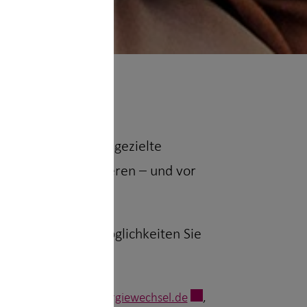
1
twendigkeit
. Durch gezielte
everbrauch reduzieren – und vor
 stehen? Welche Möglichkeiten Sie
 URL:
https://www.energiewechsel.de
,