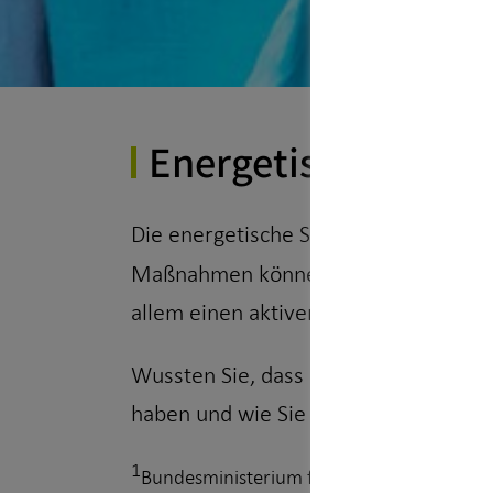
Energetische Sani
Die energetische Sanierung von Gebäu
Maßnahmen können Sie nicht nur Ihre
allem einen aktiven Beitrag zum Klima
Wussten Sie, dass Ihnen hierfür eine
haben und wie Sie sie nutzen können,
1
Bundesministerium für Wirtschaft und Kli