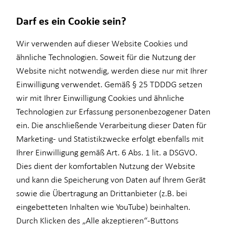
Darf es ein Cookie sein?
Wir verwenden auf dieser Website Cookies und
ähnliche Technologien. Soweit für die Nutzung der
Website nicht notwendig, werden diese nur mit Ihrer
Wissenswertes
Service
Finanzberatung
Baufinanzierung
Investment
Kapitalanlage Immobilien
Einwilligung verwendet. Gemäß § 25 TDDDG setzen
wir mit Ihrer Einwilligung Cookies und ähnliche
Interview
Kundenportal
Ganzheitliche Beratung
Überblick
Überblick
Überblick
Technologien zur Erfassung personenbezogener Daten
Über HORBACH
Schadenabwicklung
Videoberatung
Wohnriester
Investmentfonds
Voraussetzungen
ein. Die anschließende Verarbeitung dieser Daten für
Marketing- und Statistikzwecke erfolgt ebenfalls mit
Altersvorsorge
Finanzierungswege
Inflationsbegegnung
Steuerliche Vorteile
Ihrer Einwilligung gemäß Art. 6 Abs. 1 lit. a DSGVO.
Betriebliche Altersvorsorge
Energetische Sanierung
ELTIF & AIF
Dies dient der komfortablen Nutzung der Website
und kann die Speicherung von Daten auf Ihrem Gerät
für Lehrkräfte
sowie die Übertragung an Drittanbieter (z.B. bei
für Medizinberufe
eingebetteten Inhalten wie YouTube) beinhalten.
Durch Klicken des „Alle akzeptieren“-Buttons
für Unternehmen