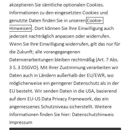
akzeptieren Sie sämtliche optionalen Cookies.
Private Krankenvorsorge
Informationen zu den eingesetzten Cookies und
genutzte Daten finden Sie in unseren
Cookie-
Einkommenssicherung
Hinweisen
. Dort können Sie Ihre Einwilligung auch
Einkommenssicherung: Warum
Kindervorsorge
jederzeit nachträglich anpassen oder widerrufen.
Ihre Arbeitskraft geschützt werden
Wenn Sie Ihre Einwilligung widerrufen, gilt das nur für
Sach- und Vermögenssicherung
sollte
die Zukunft; alle vorangegangenen
Expat
Datenverarbeitungen bleiben rechtmäßig (Art. 7 Abs.
Einen wertvollen Gegenstand, das eigene Auto oder die
3 S. 3 DSGVO). Mit Ihrer Zustimmung verarbeiten wir
Wohnung versichern? Klingt logisch. Aber auch das eigene
Daten auch in Ländern außerhalb der EU/EWR, wo
Einkommen sollten erwerbstätige Menschen finanziell absichern.
möglicherweise ein geringerer Datenschutz als in der
Haben Sie schon einmal darüber nachgedacht, was passieren
EU besteht. Wir senden Daten in die USA, basierend
würde, wenn Sie aus gesundheitlichen Gründen nicht mehr
auf dem EU-US Data Privacy Framework, das ein
arbeiten könnten? Dieses Risiko ist viel höher, als die meisten
angemessenes Schutzniveau sicherstellt. Weitere
vermuten. Jede vierte Person ist im Laufe ihres Berufslebens von
Informationen finden Sie hier:
Datenschutzhinweis
Erwerbs- oder gar Berufsunfähigkeit bedroht. Ein schlimmer
Impressum
Unfall oder eine schwere Krankheit – und schon ist nichts mehr,
wie es war. Deshalb ist die Einkommenssicherung so wichtig für