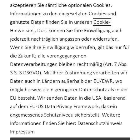
akzeptieren Sie sämtliche optionalen Cookies.
Private Krankenvorsorge
Informationen zu den eingesetzten Cookies und
genutzte Daten finden Sie in unseren
Cookie-
Einkommenssicherung
Hinweisen
. Dort können Sie Ihre Einwilligung auch
Sach- und
Kindervorsorge
jederzeit nachträglich anpassen oder widerrufen.
Vermögensversicherungen: Ihr
Wenn Sie Ihre Einwilligung widerrufen, gilt das nur für
Sach- und Vermögenssicherung
Sicherheitsnetz für viele
die Zukunft; alle vorangegangenen
Expat
Lebenslagen
Datenverarbeitungen bleiben rechtmäßig (Art. 7 Abs.
3 S. 3 DSGVO). Mit Ihrer Zustimmung verarbeiten wir
Sach- und Vermögensversicherungen helfen Ihnen, die
Daten auch in Ländern außerhalb der EU/EWR, wo
finanziellen Folgen unvorhersehbarer Ereignisse wie
möglicherweise ein geringerer Datenschutz als in der
Wasserschäden, Einbruch oder Schadenersatzansprüche Dritter
EU besteht. Wir senden Daten in die USA, basierend
abzufedern. Die private Haftpflichtversicherung, die Kfz-
auf dem EU-US Data Privacy Framework, das ein
Haftpflichtversicherung und die Hausratversicherung bilden
angemessenes Schutzniveau sicherstellt. Weitere
dabei die Basis eines soliden Versicherungsschutzes. Für
Informationen finden Sie hier:
Datenschutzhinweis
Hauseigentümerinnen und Hauseigentümer ist eine
Impressum
Wohngebäudeversicherung i. d. R. sogar noch wichtiger, da