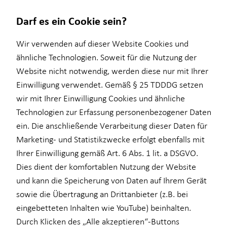
Darf es ein Cookie sein?
Wir verwenden auf dieser Website Cookies und
ähnliche Technologien. Soweit für die Nutzung der
Website nicht notwendig, werden diese nur mit Ihrer
Wissenswertes
Service
Finanzberatung
Baufinanzierung
Investment
Kapitalanlage Immobilien
Einwilligung verwendet. Gemäß § 25 TDDDG setzen
wir mit Ihrer Einwilligung Cookies und ähnliche
Interview
Kundenportal
Ganzheitliche Beratung
Überblick
Überblick
Überblick
Technologien zur Erfassung personenbezogener Daten
Über HORBACH
Schadenabwicklung
Videoberatung
Wohnriester
Investmentfonds
Voraussetzungen
ein. Die anschließende Verarbeitung dieser Daten für
Marketing- und Statistikzwecke erfolgt ebenfalls mit
Altersvorsorge
Finanzierungswege
Inflationsbegegnung
Steuerliche Vorteile
Ihrer Einwilligung gemäß Art. 6 Abs. 1 lit. a DSGVO.
Betriebliche Altersvorsorge
Energetische Sanierung
ELTIF & AIF
Dies dient der komfortablen Nutzung der Website
und kann die Speicherung von Daten auf Ihrem Gerät
für Lehrkräfte
sowie die Übertragung an Drittanbieter (z.B. bei
für Medizinberufe
eingebetteten Inhalten wie YouTube) beinhalten.
Durch Klicken des „Alle akzeptieren“-Buttons
für Unternehmen