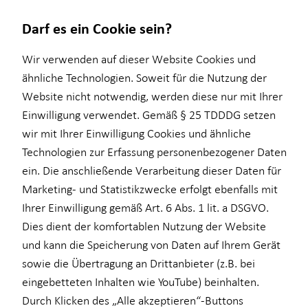
Darf es ein Cookie sein?
Wir verwenden auf dieser Website Cookies und
Kundenfeedback
ähnliche Technologien. Soweit für die Nutzung der
Website nicht notwendig, werden diese nur mit Ihrer
Wie zufrieden meine Kundinnen und Kunden mit mir und
Wissenswertes
Service
Finanzberatung
Baufinanzierung
Investment
Kapitalanlage Immobilien
Einwilligung verwendet. Gemäß § 25 TDDDG setzen
HORBACH sind, das zeigen die nachfolgenden Bewertungen.
wir mit Ihrer Einwilligung Cookies und ähnliche
Interview
Kundenportal
Ganzheitliche Beratung
Überblick
Überblick
Überblick
Informationen zur Echtheit der Kundenbewertungen
Technologien zur Erfassung personenbezogener Daten
Über HORBACH
Schadenabwicklung
Videoberatung
Wohnriester
Investmentfonds
Voraussetzungen
ein. Die anschließende Verarbeitung dieser Daten für
Marketing- und Statistikzwecke erfolgt ebenfalls mit
4.82 out of 5
Altersvorsorge
Finanzierungswege
Inflationsbegegnung
Steuerliche Vorteile
Ihrer Einwilligung gemäß Art. 6 Abs. 1 lit. a DSGVO.
EXCELLENT
Betriebliche Altersvorsorge
Energetische Sanierung
ELTIF & AIF
Dies dient der komfortablen Nutzung der Website
Bewertungen und Erfahrungen zu
und kann die Speicherung von Daten auf Ihrem Gerät
für Lehrkräfte
Stefan Wertheim
sowie die Übertragung an Drittanbieter (z.B. bei
für Medizinberufe
59 Bewertungen |
100% Empfehlungen
eingebetteten Inhalten wie YouTube) beinhalten.
Durch Klicken des „Alle akzeptieren“-Buttons
für Unternehmen