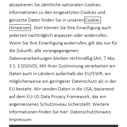
Powered by
akzeptieren Sie sämtliche optionalen Cookies.
Private Krankenvorsorge
Informationen zu den eingesetzten Cookies und
genutzte Daten finden Sie in unseren
Cookie-
Einkommenssicherung
Hinweisen
. Dort können Sie Ihre Einwilligung auch
5.00 out of 5
Kindervorsorge
jederzeit nachträglich anpassen oder widerrufen.
EXCELLENT
Wenn Sie Ihre Einwilligung widerrufen, gilt das nur für
Recommendation
Sach- und Vermögenssicherung
die Zukunft; alle vorangegangenen
Expat
Datenverarbeitungen bleiben rechtmäßig (Art. 7 Abs.
Lieber Herr Wertheim, vielen Dank für Ihre kompetente
3 S. 3 DSGVO). Mit Ihrer Zustimmung verarbeiten wir
und freundliche Beratung. Besonders schätze ich Ihre klare
Kommunikation, Ihre Zuverlässigkeit und die individuelle
Daten auch in Ländern außerhalb der EU/EWR, wo
Betreuung. Ich fühle mich bei Ihnen bestens aufgehoben
möglicherweise ein geringerer Datenschutz als in der
und beraten. Herzlichen Dank – ich freue mich auf die
EU besteht. Wir senden Daten in die USA, basierend
weitere Zusammenarbeit! Beste Grüße, Sandra
auf dem EU-US Data Privacy Framework, das ein
Hundeshagen
angemessenes Schutzniveau sicherstellt. Weitere
Friendliness
5.00
Informationen finden Sie hier:
Datenschutzhinweis
Expertise
5.00
Impressum
Comprehensibility of the solutions
5.00