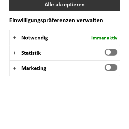
Alle akzeptieren
Products / solutions meet my
5.00
requirements
Einwilligungspräferenzen verwalten
09/18/2025 | Frau Hundeshagen
Notwendig
Immer aktiv
5.00 out of 5
Statistik
EXCELLENT
Recommendation
Marketing
Friendliness
5.00
Expertise
5.00
Comprehensibility of the solutions
5.00
Products / solutions meet my
5.00
requirements
08/30/2025 | Frau Irmer