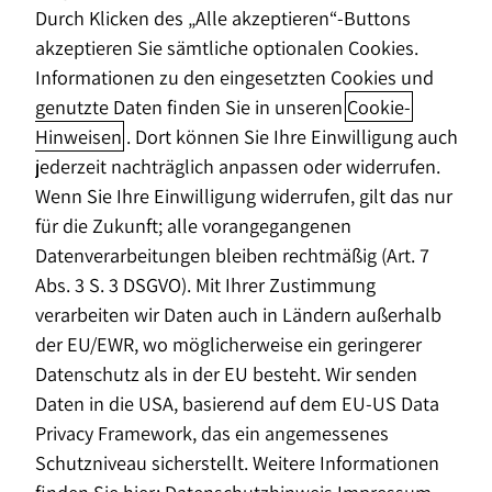
Durch Klicken des „Alle akzeptieren“-Buttons
in Heidelberg
akzeptieren Sie sämtliche optionalen Cookies.
Informationen zu den eingesetzten Cookies und
genutzte Daten finden Sie in unseren
Cookie-
Hinweisen
. Dort können Sie Ihre Einwilligung auch
jederzeit nachträglich anpassen oder widerrufen.
Privatkunden
Beratung in Ihrer Nähe
Wenn Sie Ihre Einwilligung widerrufen, gilt das nur
für die Zukunft; alle vorangegangenen
Horbach Wirtschaftsberatung ist in vielen deutschen
Datenverarbeitungen bleiben rechtmäßig (Art. 7
Städten vertreten, auch in Heidelberg! Nutzen Sie
Abs. 3 S. 3 DSGVO). Mit Ihrer Zustimmung
unsere Standortsuche in Heidelberg und finden Sie
verarbeiten wir Daten auch in Ländern außerhalb
Ihre persönliche Vermögensberatung in Heidelberg
der EU/EWR, wo möglicherweise ein geringerer
und Region. Unsere Vermögensberaterinnen und
Datenschutz als in der EU besteht. Wir senden
Vermögensberater freuen sich auf Ihre
Daten in die USA, basierend auf dem EU-US Data
Kontaktaufnahme.
Privacy Framework, das ein angemessenes
Schutzniveau sicherstellt. Weitere Informationen
Vermögensberatung Heidelberg: