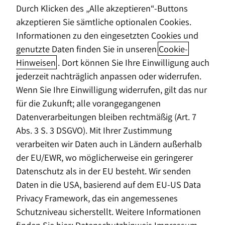
Durch Klicken des „Alle akzeptieren“-Buttons
akzeptieren Sie sämtliche optionalen Cookies.
Jetzt bewerben
Informationen zu den eingesetzten Cookies und
genutzte Daten finden Sie in unseren
Cookie-
Hinweisen
. Dort können Sie Ihre Einwilligung auch
Quereinstieg als Finanzberater (m/w/d)
jederzeit nachträglich anpassen oder widerrufen.
Wenn Sie Ihre Einwilligung widerrufen, gilt das nur
Karriere
Einstiegsmöglichkeiten
Quereinstieg
für die Zukunft; alle vorangegangenen
Datenverarbeitungen bleiben rechtmäßig (Art. 7
Es ist nicht wichtig, wo du herkommst. Für uns zählt,
Abs. 3 S. 3 DSGVO). Mit Ihrer Zustimmung
wo du hinwillst: Mit Horbach Wirtschaftsberatung
verarbeiten wir Daten auch in Ländern außerhalb
erreichst du deine Karriereziele auch ohne
der EU/EWR, wo möglicherweise ein geringerer
Vorkenntnisse. Wir begleiten dich auf deinem Weg
Datenschutz als in der EU besteht. Wir senden
zur selbstständigen Finanzberaterin und zum
Daten in die USA, basierend auf dem EU-US Data
selbstständigen Finanzberater. Unser einzigartiges
Privacy Framework, das ein angemessenes
Einstiegsprogramm ist deine Chance: Du kannst in
Schutzniveau sicherstellt. Weitere Informationen
wenigen Monaten eine Spitzenausbildung mit